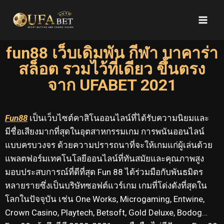
fun88 เว็บเดิมพัน กีฬา บาคาร่า
สล็อต รวมไว้ที่เดียว ขึ้นตรง
จาก UFABET 2021
Fun88
เป็นเว็บไซต์คาสิโนออนไลน์ที่ได้รับความนิยมและ
มีชื่อเสียงมากที่สุดในอุตสาหกรรมเกม การพนันออนไลน์
แบบครบวงจร ด้วยความปรารถนาที่จะให้เกมแก่ผู้เล่นด้วย
แพลตฟอร์มเทคโนโลยีออนไลน์ที่ทันสมัยและคุณภาพสูง
มอบประสบการณ์ที่ดีที่สุด Fun 88 ได้ร่วมมือกับพันธมิตร
หลายรายซึ่งเป็นบริษัทซอฟต์แวร์เกม เกมที่โด่งดังที่สุดใน
โลกในปัจจุบัน เช่น One Works, Microgaming, Entwine,
Crown Casino, Playtech, Betsoft, Gold Deluxe, Bodog…