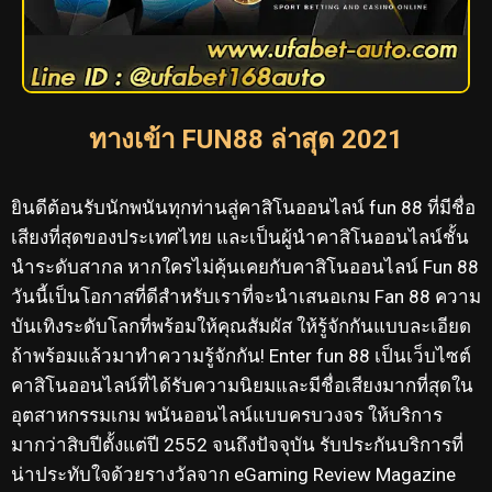
ทางเข้า FUN88 ล่าสุด 2021
ยินดีต้อนรับนักพนันทุกท่านสู่คาสิโนออนไลน์ fun 88 ที่มีชื่อ
เสียงที่สุดของประเทศไทย และเป็นผู้นำคาสิโนออนไลน์ชั้น
นำระดับสากล หากใครไม่คุ้นเคยกับคาสิโนออนไลน์ Fun 88
วันนี้เป็นโอกาสที่ดีสำหรับเราที่จะนำเสนอเกม Fan 88 ความ
บันเทิงระดับโลกที่พร้อมให้คุณสัมผัส ให้รู้จักกันแบบละเอียด
ถ้าพร้อมแล้วมาทำความรู้จักกัน! Enter fun 88 เป็นเว็บไซต์
คาสิโนออนไลน์ที่ได้รับความนิยมและมีชื่อเสียงมากที่สุดใน
อุตสาหกรรมเกม พนันออนไลน์แบบครบวงจร ให้บริการ
มากว่าสิบปีตั้งแต่ปี 2552 จนถึงปัจจุบัน รับประกันบริการที่
น่าประทับใจด้วยรางวัลจาก eGaming Review Magazine