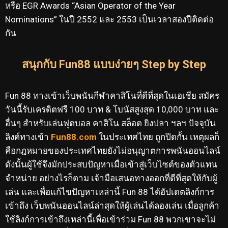
หรือ EGR Awards “Asian Operator of the Year
Nominations” ในปี 2552 และ 2553 เป็นเวลาสองปีติดต่อ
กัน
สนุกกับ Fun88 แบบง่ายๆ Step by Step
Fun 88 ทางเข้าเว็บพนันกีฬาคาสิโนที่ดีที่สุดในเอเชีย สมัคร
วันนี้รับเครดิตฟรี 100 บาท & โบนัสสูงสุด 10,000 บาท และ
อื่นๆ สำหรับเล่นฟุตบอล คาสิโน สล็อต ยิงปลา ฯลฯ ปัจจุบัน
ลิงค์ทางเข้า
Fun88.com
ในประเทศไทย ถูกปิดกั้น เหตุผลก็
คือกฎหมายของประเทศไทยยังไม่อนุญาตการพนันออนไลน์
ดังนั้นผู้ใช้จึงมักประสบปัญหาเมื่อเข้าสู่เว็บไซต์ของตัวแทน
จำหน่าย อย่างไรก็ตาม เจ้ามือเสนอทางออกที่ดีที่สุดให้กับผู้
เล่น และเพื่อแก้ไขปัญหาเหล่านี้ Fun 88 ได้อัปเดตลิงก์การ
เข้าถึง เว็บพนันออนไลน์ล่าสุดให้ผู้เล่นได้ลองเล่น เมื่อลูกค้า
ใช้ลิงก์การเข้าถึงเหล่านี้เพื่อเข้าร่วม Fun 88 พวกเขาจะไม่