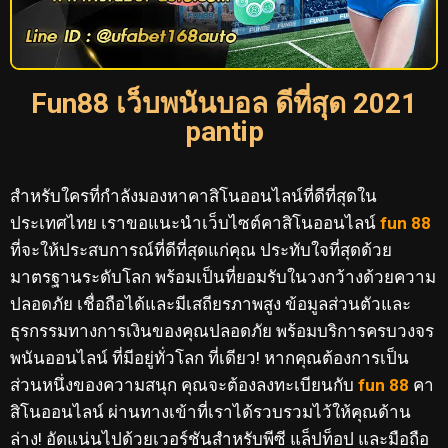
Fun88 เว็บพนันบอล ดีที่สุด 2021
pantip
สำหรับใครที่กำลังมองหาคาสิโนออนไลน์ที่ดีที่สุดใน
ประเทศไทย เราขอแนะนำเว็บไซต์คาสิโนออนไลน์
fun 88
ที่จะให้ประสบการณ์ที่ดีที่สุดแก่คุณ ประทับใจที่สุดด้วย
มาตรฐานระดับโลก พร้อมเป็นที่ยอมรับในวงกว้างด้วยความ
ปลอดภัย เชื่อถือได้และมีเสถียรภาพสูง ข้อมูลส่วนตัวและ
ธุรกรรมทางการเงินของคุณปลอดภัย พร้อมบริการครบวงจร
พนันออนไลน์ ที่มีอยู่ทั่วโลก ที่เดียว! หากคุณต้องการเป็น
ส่วนหนึ่งของความสนุก คุณจะต้องลงทะเบียนกับ
fun 88
คา
สิโนออนไลน์ ผ่านทางเข้าที่เราได้รวบรวมไว้ให้คุณด้าน
ล่าง! อัดแน่นไปด้วยเวอร์ชันสำหรับพีซี แล็ปท็อป และมือถือ