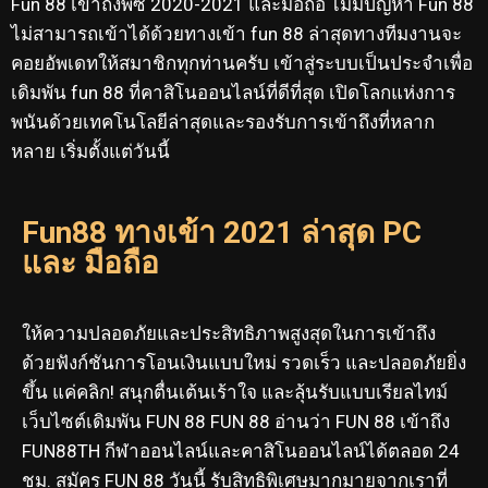
Fun 88 เข้าถึงพีซี 2020-2021 และมือถือ ไม่มีปัญหา Fun 88
ไม่สามารถเข้าได้ด้วยทางเข้า fun 88 ล่าสุดทางทีมงานจะ
คอยอัพเดทให้สมาชิกทุกท่านครับ เข้าสู่ระบบเป็นประจำเพื่อ
เดิมพัน fun 88 ที่คาสิโนออนไลน์ที่ดีที่สุด เปิดโลกแห่งการ
พนันด้วยเทคโนโลยีล่าสุดและรองรับการเข้าถึงที่หลาก
หลาย เริ่มตั้งแต่วันนี้
Fun88 ทางเข้า 2021 ล่าสุด PC
และ มือถือ
ให้ความปลอดภัยและประสิทธิภาพสูงสุดในการเข้าถึง
ด้วยฟังก์ชันการโอนเงินแบบใหม่ รวดเร็ว และปลอดภัยยิ่ง
ขึ้น แค่คลิก! สนุกตื่นเต้นเร้าใจ และลุ้นรับแบบเรียลไทม์
เว็บไซต์เดิมพัน FUN 88 FUN 88 อ่านว่า FUN 88 เข้าถึง
FUN88TH กีฬาออนไลน์และคาสิโนออนไลน์ได้ตลอด 24
ชม. สมัคร FUN 88 วันนี้ รับสิทธิพิเศษมากมายจากเราที่