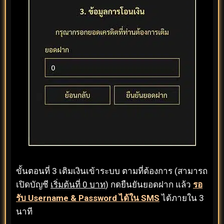
ขั้นตอนที่ 3 เติมเงินเข้าระบบ ตามที่ต้องการ (สามารถ
เปิดบัญชี
เริ่มต้นที่ 0 บาท
) กดยืนยันยอดฝาก แล้ว
รอ
รับ Username & Password ได้ใน SMS
ได้ภายใน 3
นาที