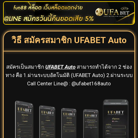
วิธี สมัครสมาชิก UFABET Auto
สมัครเป็นสมาชิก
UFABET Auto
สามารถทำได้จาก 2 ช่อง
ทาง คือ 1.ผ่านระบบอัตโนมัติ (UFABET Auto) 2.ผ่านระบบ
Call Center Line@ : @ufabet168auto