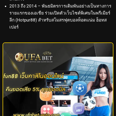
2013 ถึง 2014 – พันธมิตรการเดิมพันอย่างเป็นทางการ
รายแรกของเอเชีย ร่วมเปิดตัวเว็บไซต์พิเศษในพรีเมียร์
ลีก (Hotpur88) สำหรับสโมสรฟุตบอลท็อตแน่ม ฮ็อทส
เปอร์