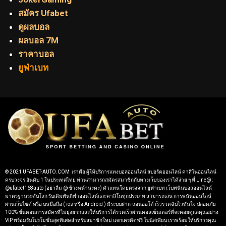
สมัคร Ufabet
ดูผลบอล
ผลบอล 7M
ราคาบอล
ยูฟ่าเบท
© 2021 UFABET-AUTO.COM เราคือ ผู้ให้บริการแทงบอลออนไลน์ สปอร์ตออนไลน์ คาสิโนออนไลน์
ครบวงจร อันดับ 1 ในประเทศไทย ท่านสามารถสมัครสมาชิกกับทางเว็บของเราได้ง่าย ๆ ที่ Line@ :
@ufabet168auto (อย่าลืม @ ข้างหน้านะคะ) ตัวแทนโดยตรงจาก ยูฟ่าเบท เว็บพนันบอลออนไลน์
มาตรฐานระดับโลก รับเดิมพันกีฬาออนไลน์และคาสิโนทุกประเภท สามารถเล่น การพนันออนไลน์
ผ่านเว็บไซต์ หรือ บนมือถือ ( ios หรือ Android ) มีระบบฝาก-ถอนออโต้ เร็วรวดฉับไวทันใจ ปลอดภัย
100% ขั้นตอนการสมัครที่ไม่ยุ่งยากและให้บริการได้รวดเร็วผ่านคอลเซ็นเตอร์ที่จะคอยดูแลคุณอย่าง
VIP พร้อมรับโปรโมชั่นสุดพิเศษสำหรับสมาชิกใหม่ แจกเครดิตฟรี โบนัสเพียบ เราพร้อมให้บริการคุณ