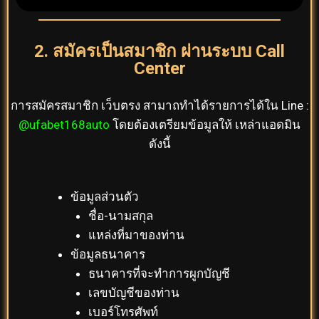
2. สมัครเป็นสมาชิก ผ่านระบบ Call
Center
การสมัครสมาชิก เว็บตรง สามาถทำได้รายการได้ใน Line :
@ufabet168auto
โดยต้องเตรียมข้อมูลให้ เหล่าแอดมิน
ดังนี้
ข้อมูลส่วนตัว
ชื่อ-นามสกุล
แหล่งที่มาของท่าน
ข้อมูลธนาคาร
ธนาคารที่จะทำการผูกบัญชี
เลขบัญชีของท่าน
เบอร์โทรศัพท์