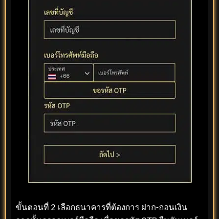
ขั้นตอนที่ 2 เลือกธนาคารที่ต้องการ ฝาก-ถอนเงิน