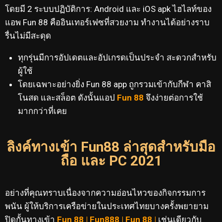
โดยมี 2 ระบบปฏิบัติการ: Android และ iOS apk ไฮไลท์ของ
แอพ Fun 88 คืออินเทอร์เฟซที่สวยงาม ทำงานได้อย่างราบ
รื่นไม่มีสะดุด
ทุกรุ่นมีการอัปเดตและอัปเกรดเป็นประจำ สะดวกสำหรับ
ผู้ใช้
โดยเฉพาะอย่างยิ่ง Fun 88 app ถูกรวมเข้ากับกีฬา คาสิ
โนสด และสล็อต ดังนั้นแอป
Fun 88
จึงง่ายต่อการใช้
มากกว่าที่เคย
ลิงค์ทางเข้า Fun88 ล่าสุดสำหรับมือ
ถือ และ PC 2021
อย่างที่คุณทราบเนื่องจากความอ่อนไหวของกิจกรรมการ
พนัน ผู้ให้บริการเครือข่ายในประเทศไทยบางครั้งพยายาม
ปิดกั้นทางเข้า
Fun 88 | Fun888 | Fun 88 |
เช่นเดียวกับ