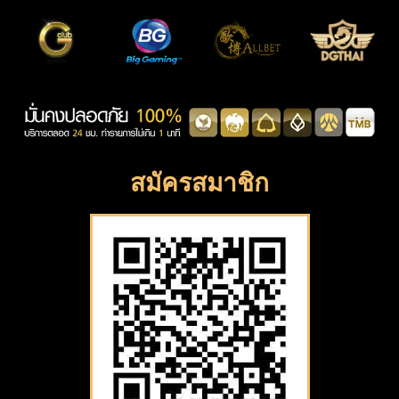
สมัครสมาชิก