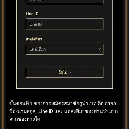
ขั้นตอนที่ 1 ของการ สมัครสมาชิกยูฟ่าเบท คือ กรอก
ชื่อ-นามสกุล , Line ID และ แหล่งที่มาของท่านว่ามาก
จากช่องทางใด