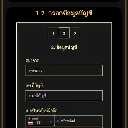
1.2. กรอกข้อมูลบัญชี