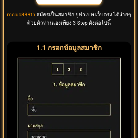
mclub888th
สมัครเป็นสมาชิก ยูฟ่าเบท เว็บตรง ได้ง่ายๆ
ด้วยตัวท่านเองเพียง 3 Step ดังต่อไปนี้
1.1 กรอกข้อมูลสมาชิก