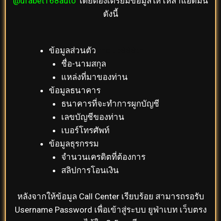
@ufabet168auto
โดยต้องเตรียมข้อมูลให้ เหล่าแอดมิน
ดังนี้
ข้อมูลส่วนตัว
mclub888th
ชื่อ-นามสกุล
แหล่งที่มาของท่าน
ข้อมูลธนาคาร
ธนาคารที่จะทำการผูกบัญชี
เลขบัญชีของท่าน
เบอร์โทรศัพท์
ข้อมูลธุรกรรม
จำนวนเครดิตที่ต้องการ
สลิปการโอนเงิน
หลังจากให้ข้อมูล Call Center เรียบร้อย สามารถรอรับ
Username Password เพื่อเข้าสู่ระบบ ยูฟ่าเบท เว็บตรง