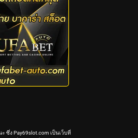
ซึ่ง Pay69slot.com เป็นเว็บที่