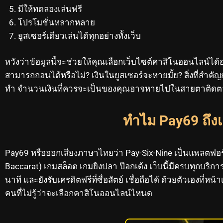
มีให้ทดลองเล่นฟรี
โปรโมชั่นหลากหลาย
ยูสเซอร์เดียวเล่นได้ทุกอย่างทั้งเว็บ
หวังว่าข้อมูลนี้จะช่วยให้คุณเลือกเว็บไซต์คาสิโนออนไลน์ได้
สามารถถอนได้หรือไม่? เงินในยูสเซอร์จะหายมั้ย? สิ่งที่สำคั
ทำ จำนวนเงินที่ควรจะเป็นของคุณอาจหายไปในสายตาติดตา
ทำไม Pay69 ถึงเ
Pay69 หรือออกเสียงภาษาไทยว่า Pay-Six-Nine เป็นแพลตฟอร์มค
Baccarat) เกมสล็อต เกมยิงปลา ป๊อกเด้ง เว็บนี้มีครบทุกบริการ
นาที และยังรับเครดิตฟรีที่ซื่อสัตย์ เชื่อถือได้ ด้วยตัวเองที่ห
คนที่ไม่รู้ว่าจะเลือกคาสิโนออนไลน์ไหนด