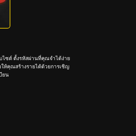
บไซต์ ตั้งรหัสผ่านที่คุณจำได้ง่าย
่วยให้คุณสร้างรายได้ด้วยการเชิญ
บียน