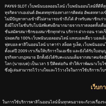
PAY69 SLOT เว็บพนันบอลออนไลน์ เว็บพนันออนไลน์ที่ดีที่
ทุจริตจากเอเย่นต์ อัพเดททุกช่องทางการติดต่อ อัพเดททางเ
ไม่มีปัญหาทางเข้าที่ไม่สามารถเข้าถึงได้ สำหรับสมาชิกเก
ยังมีโปรโมชั่นรับโบนัสพิเศษอีกมากมายจากเราตลอดทั้งเด
ชั่นสมัครสมาชิกของสมาชิกทุกท่าน บริการ ฝาก-ถอน รวดเร็
ปลอดภัย 100% เว็บพนันบอลออนไลน์ แทงบอลเดี่ยว บอลเต็
ฟุตบอล คาสิโนออนไลน์ บาคาร่า สล็อต รูเล็ต, เว็บพนันออนไลน์
ตั้งแต่ปี 2009 เราเริ่มให้บริการในเอเชีย และยังได้รับใบอ
ธุรกิจทางกฎหมาย อีกทั้งยังได้รับคะแนนเต็มจากสมาคมจัด
โลก (นายเบต) เป็นเวลา 5 ปีติดต่อกัน ทำให้เราพัฒนาเว็บไซต
ซึ่งผู้เล่นสามารถไว้วางใจและไว้วางใจในการใช้บริการเว็บ
เว็บกา
ในการใช้บริการคาสิโนออนไลน์นั้นทุกคนอาจจะกังวลเรื่องระบ