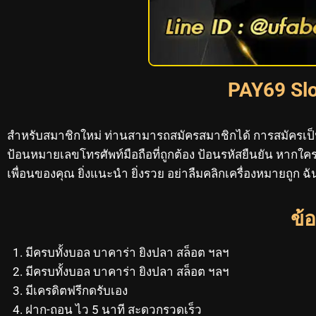
PAY69 Slo
สำหรับสมาชิกใหม่ ท่านสามารถสมัครสมาชิกได้ การสมัครเป็นเรื่อง
ป้อนหมายเลขโทรศัพท์มือถือที่ถูกต้อง ป้อนรหัสยืนยัน หากใครม
เพื่อนของคุณ ยิ่งแนะนำ ยิ่งรวย อย่าลืมคลิกเครื่องหมายถูก ฉ
ข้
มีครบทั้งบอล บาคาร่า ยิงปลา สล็อต ฯลฯ
มีครบทั้งบอล บาคาร่า ยิงปลา สล็อต ฯลฯ
มีเครดิตฟรีกดรับเอง
ฝาก-ถอน ไว 5 นาที สะดวกรวดเร็ว