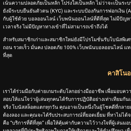
เน้นความปลอดภัยเป็นหลัก โปร่งใสเป็นหลัก ไม่ว่าจะเป็นระบบ
ยังมีระบบยืนยันตัวตน (KYC) และระบบป้องกันการฟอกเงิน (AM
กับผู้ใช้ด้วย บอลออนไลน์ เว็บพนันออนไลน์ที่ดีที่สุด ไม่มี
เวลาจริง ไม่มีปัญหาทางเข้าที่ไม่สามารถเข้าถึงได้
สำหรับสมาชิกเก่าและสมาชิกใหม่ยังมีโปรโมชั่นรับโบนัสพิ
ถอน รวดเร็ว มั่นคง ปลอดภัย 100% เว็บพนันบอลออนไลน์ แทงบ
ที่สุด
คาสิโนอ
เราได้ร่วมมือกับค่ายเกมระดับโลกอย่างมืออาชีพ เพื่อมอบควา
สอบให้แน่ใจว่าผู้เล่นทุกคนได้รับการปฏิบัติอย่างเท่าเทียมก
จริง โบนัสสล็อตแตกทุกวัน คุณอาจเป็นหนึ่งในผู้โชคดีที่กลายเ
ต้องลอง และคุณจะได้รับประสบการณ์ที่ยอดเยี่ยม ที่หาไม่ได้จากท
คือ “บริการที่ดีที่สุด” เพื่อให้คุ้มค่ากับความไว้วางใจที่ผู้เล
บุคลากรที่มีประสิทธิภาพในการให้บริการและให้คำปรึกษา เพื่อ