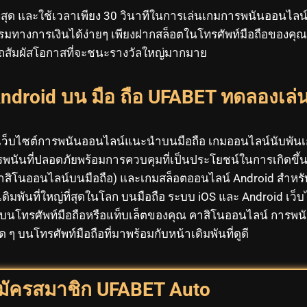
็วที่สุด และใช้เวลาเพียง 30 วินาทีในการเล่นเกมการพนันออนไลน์
รรมทางการเงินได้ง่ายๆ เพียงฝากสล็อตในโทรศัพท์มือถือของคุณ
ารถสัมผัสโอกาสที่จะชนะรางวัลใหญ่มากมาย
ndroid บน มือ ถือ UFABET ทดลองเล่
ว็บไซต์การพนันออนไลน์แนะนำบนมือถือ เกมออนไลน์นับพันเก
ารพนันที่ปลอดภัยพร้อมการควบคุมที่เป็นประโยชน์ในการเกิดขึ้น
าสิโนออนไลน์บนมือถือ) และเกมสล็อตออนไลน์ Android สำหรับม
ิมพันที่ใหญ่ที่สุดในโลก บนมือถือ ระบบ iOS และ Android เว
บนโทรศัพท์มือถือหรือแท็บเล็ตของคุณ คาสิโนออนไลน์ การพน
ๆ บนโทรศัพท์มือถือที่มาพร้อมกับหน้าเดิมพันที่ดูดี
 สมัครสมาชิก UFABET Auto