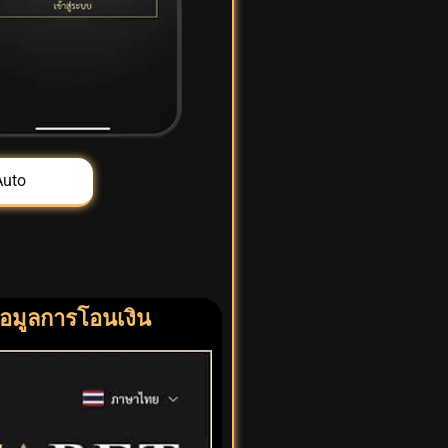
Auto
ข้อมูลการโอนเงิน