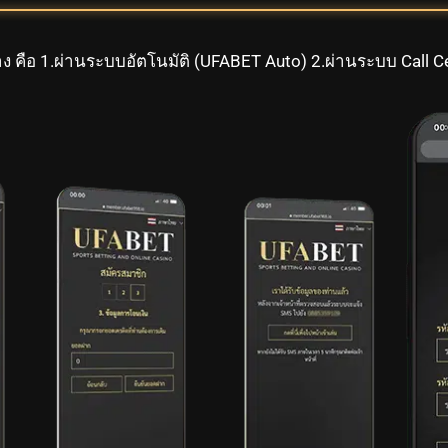
 คือ 1.ผ่านระบบอัตโนมัติ (UFABET Auto) 2.ผ่านระบบ Call C