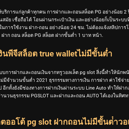
ิการแก่ลูกค้าทุกคน การฝากและถอนสล็อต PG อย่างน้อย 2 ปี 
สมัย ​​เชื่อถือได้ โอนผ่านกระเป๋าเงิน และอย่างน้อยก็เป็นระบบท
นการใช้งาน ฝาก-ถอน อย่างน้อย 24 ชม. ไม่ต้องแจ้งสลิปการโอน
รม ฝาก ถอน สล็อต PG สล็อต ฝากขั้นต่ำ 1 บาท หน้า.
ินพีจีสล็อต true walletไม่มีขั้นต่ำ
ารฝากและถอนเงินจากทรูวอลเล็ต pg slot สิ่งนี้ทำให้นักพนันสะ
่มีจำนวนขั้นต่ำ 2021 ธุรกรรมทางการเงิน การฝาก ค่าใช้จ่าย
ไป อีกทั้งยังมีช่องทางการฝากเงินผ่านระบบ Line Auto ทำให้ฝ
จำนวนธุรกรรม PGSLOT และฝากและถอน AUTO ได้เองในทิศทางต
ตออโต้ pg slot ฝากถอนไม่มีขั้นต่ําว