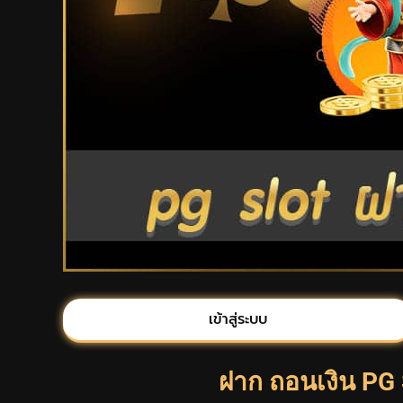
เข้าสู่ระบบ
ฝาก ถอนเงิน PG 