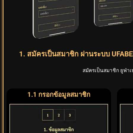
1. สมัครเป็นสมาชิก ผ่านระบบ UFAB
สมัครเป็นสมาชิก ยูฟ่าเบ
1.1 กรอกข้อมูลสมาชิก