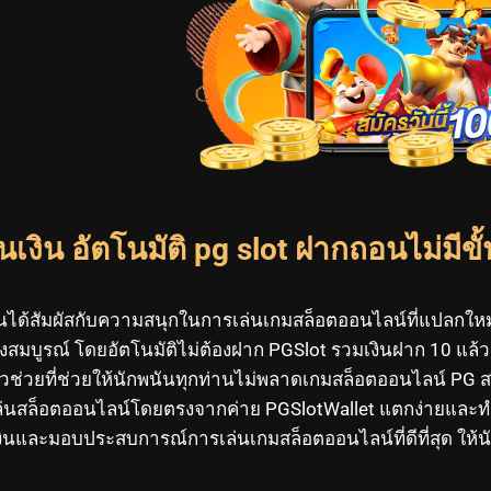
งิน อัตโนมัติ pg slot ฝากถอนไม่มีขั้
พนันได้สัมผัสกับความสนุกในการเล่นเกมสล็อตออนไลน์ที่แปลกให
มบูรณ์ โดยอัตโนมัติไม่ต้องฝาก PGSlot รวมเงินฝาก 10 แล้วคุ
วช่วยที่ช่วยให้นักพนันทุกท่านไม่พลาดเกมสล็อตออนไลน์ PG สล็
นสล็อตออนไลน์โดยตรงจากค่าย PGSlotWallet แตกง่ายและทำเ
งินและมอบประสบการณ์การเล่นเกมสล็อตออนไลน์ที่ดีที่สุด ให้น