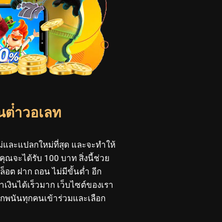
นต่ําวอเลท
ม่และแปลกใหม่ที่สุด และจะทำให้
ณจะได้รับ 100 บาท สิ่งนี้ช่วย
อต ฝาก ถอน ไม่มีขั้นต่ำ อีก
งินได้เร็วมาก เว็บไซต์ของเรา
ักพนันทุกคนเข้าร่วมและเลือก