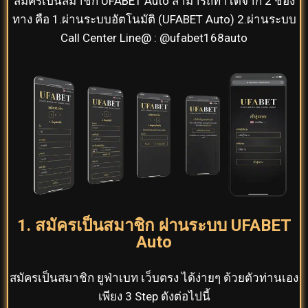
สมัครเป็นสมาชิก UFABET Auto สามารถทำได้จาก 2 ช่อง
ทาง คือ 1.ผ่านระบบอัตโนมัติ (UFABET Auto) 2.ผ่านระบบ
Call Center Line@ : @ufabet168auto
1. สมัครเป็นสมาชิก ผ่านระบบ UFABET
Auto
สมัครเป็นสมาชิก ยูฟ่าเบท เว็บตรง ได้ง่ายๆ ด้วยตัวท่านเอง
เพียง 3 Step ดังต่อไปนี้