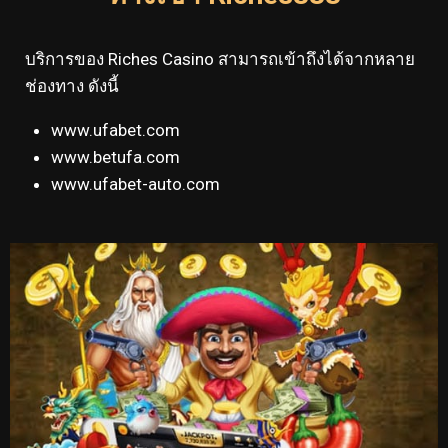
บริการของ Riches Casino สามารถเข้าถึงได้จากหลาย
ช่องทาง ดังนี้
www.ufabet.com
www.betufa.com
www.ufabet-auto.com