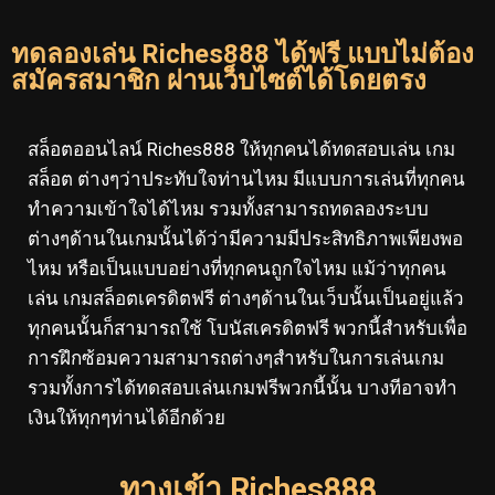
ทดลองเล่น Riches888 ได้ฟรี แบบไม่ต้อง
สมัครสมาชิก ผ่านเว็บไซต์ได้โดยตรง
สล็อตออนไลน์ Riches888 ให้ทุกคนได้ทดสอบเล่น เกม
สล็อต ต่างๆว่าประทับใจท่านไหม มีแบบการเล่นที่ทุกคน
ทำความเข้าใจได้ไหม รวมทั้งสามารถทดลองระบบ
ต่างๆด้านในเกมนั้นได้ว่ามีความมีประสิทธิภาพเพียงพอ
ไหม หรือเป็นแบบอย่างที่ทุกคนถูกใจไหม แม้ว่าทุกคน
เล่น เกมสล็อตเครดิตฟรี ต่างๆด้านในเว็บนั้นเป็นอยู่แล้ว
ทุกคนนั้นก็สามารถใช้ โบนัสเครดิตฟรี พวกนี้สำหรับเพื่อ
การฝึกซ้อมความสามารถต่างๆสำหรับในการเล่นเกม
รวมทั้งการได้ทดสอบเล่นเกมฟรีพวกนี้นั้น บางทีอาจทำ
เงินให้ทุกๆท่านได้อีกด้วย
ทางเข้า Riches888