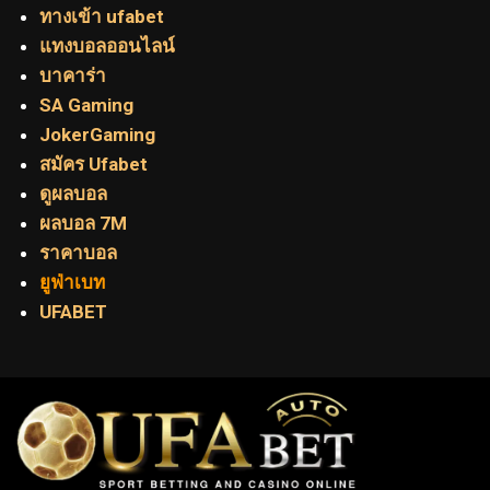
ทางเข้า ufabet
แทงบอลออนไลน์
บาคาร่า
SA Gaming
JokerGaming
สมัคร Ufabet
ดูผลบอล
ผลบอล 7M
ราคาบอล
ยูฟ่าเบท
UFABET