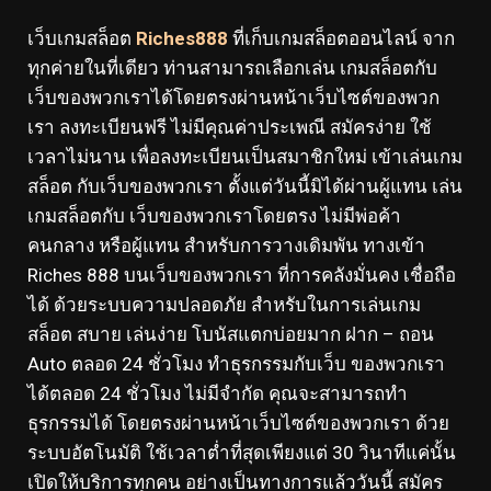
เว็บเกมสล็อต
Riches888
ที่เก็บเกมสล็อตออนไลน์ จาก
ทุกค่ายในที่เดียว ท่านสามารถเลือกเล่น เกมสล็อตกับ
เว็บของพวกเราได้โดยตรงผ่านหน้าเว็บไซต์ของพวก
เรา ลงทะเบียนฟรี ไม่มีคุณค่าประเพณี สมัครง่าย ใช้
เวลาไม่นาน เพื่อลงทะเบียนเป็นสมาชิกใหม่ เข้าเล่นเกม
สล็อต กับเว็บของพวกเรา ตั้งแต่วันนี้มิได้ผ่านผู้แทน เล่น
เกมสล็อตกับ เว็บของพวกเราโดยตรง ไม่มีพ่อค้า
คนกลาง หรือผู้แทน สำหรับการวางเดิมพัน ทางเข้า
Riches 888 บนเว็บของพวกเรา ที่การคลังมั่นคง เชื่อถือ
ได้ ด้วยระบบความปลอดภัย สำหรับในการเล่นเกม
สล็อต สบาย เล่นง่าย โบนัสแตกบ่อยมาก ฝาก – ถอน
Auto ตลอด 24 ชั่วโมง ทำธุรกรรมกับเว็บ ของพวกเรา
ได้ตลอด 24 ชั่วโมง ไม่มีจำกัด คุณจะสามารถทำ
ธุรกรรมได้ โดยตรงผ่านหน้าเว็บไซต์ของพวกเรา ด้วย
ระบบอัตโนมัติ ใช้เวลาต่ำที่สุดเพียงแต่ 30 วินาทีแค่นั้น
เปิดให้บริการทุกคน อย่างเป็นทางการแล้ววันนี้ สมัคร