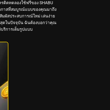
เครดิตทดลองใช้ฟรีของ SHABU
โอกาสที่สมบูรณ์แบบของคุณมาถึง
อมสัมผัสประสบการณ์ใหม่ เล่นง่าย
ุดในปัจจุบัน ฉันต้องบอกว่าคุณ
ห้บริการเต็มรูปแบบ