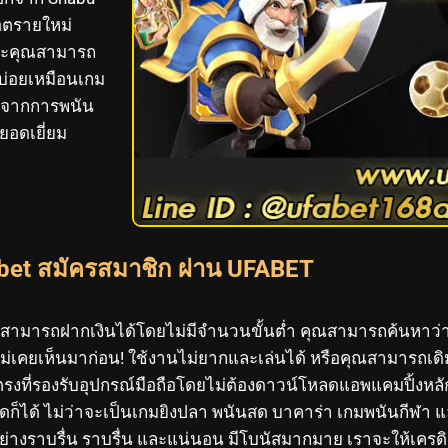
็อตรายใหม่
 และคุณสามารถ
กบ่อยเหมือนเกม
ทิงจากการพนัน
่ยอดเยี่ยม
bet สมัครสมาชิก ผ่าน UFABET
ุณสามารถฝากเงินได้โดยไม่มีจำนวนขั้นต่ำ คุณสามารถค้นหาว่า
ุณไม่เคยเห็นมาก่อน! ใช้งานไม่ยากและเล่นได้ หรือคุณสามารถเด
รงที่รองรับอุปกรณ์มือถือโดยไม่ต้องดาวน์โหลดแอพแคมปิ้งหลัก
ดก็ได้ ไม่ว่าจะเป็นเกมยิงปลา พนันสด บาคาร่า เกมพนันกีฬา แ
ด้อย่างราบรื่น ราบรื่น และแน่นอน มีโบนัสมากมาย เราจะให้เครดิ