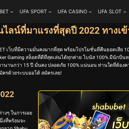
BET
UFA SPORT
UFA CASINO
UFA SLOT
ไลน์ที่มาแรงที่สุดปี 2022 ทางเ
ว็บที่มีความมั่นคงมากที่สุด พร้อมโปรโมชั่นที่คืนยอดเสีย 10
Gaming สล็อตที่ดีที่สุดเล่นได้ทุกค่าย โบนัส 100% มีนักปั่น
านานกว่า 15 ปี มั่นคง ปลอดภัย 100% แน่นอน ท่านใดที่ต้องควา
 สมัครด้วยระบบออโต้ สมัครเลย!
2022
างต่างๆ ในการเผย
่งที่พร้อมจะ
นอกจาก Shabu