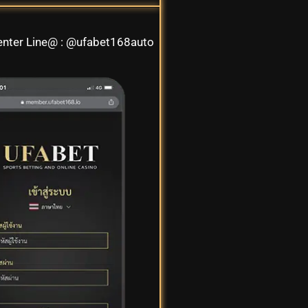
enter Line@ : @ufabet168auto