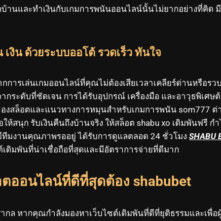
และทำเงินกับเกมการพนันออนไลน์นั้นไม่ยากอย่างที่คิด มีเ
เงิน ด้วยระบบออโต้ รวดเร็ว ทันใจ
กการเล่นเกมออนไลน์ที่คุณไม่ต้องเสียเวลาเคลียร์ด่านหรือ
กระดับที่ชัดเจน การได้รับอุปกรณ์ เครื่องมือ และอาวุธพิเศ
เวลาของสล็อตและแนวทางการหมุนสำหรับเกมการพนัน som777 ต่
้สนุก รับเงินคืนถึงบ้านจริง ให้สล็อต shabu xo เดิมพันฟรี กำไ
มีทีมงานคุณภาพรออยู่ ได้รับการดูแลตลอด 24 ชั่วโมง
SHABU 
ิมพันที่น่าเชื่อถือที่สุดและมีอัตราการจ่ายที่ดีมาก
อตออนไลน์ที่ดีที่สุดต้อง shabubet
ล หากคุณกำลังมองหาเว็บไซต์เดิมพันที่ดีที่ยุติธรรมและเพื่อผู