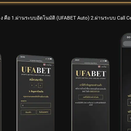
คือ 1.ผ่านระบบอัตโนมัติ (UFABET Auto) 2.ผ่านระบบ Call C