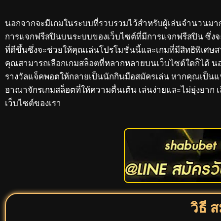
นอกจากจะมีเกมในระบบที่รวบรวมไว้สำหรับผู้เล่นจำนวนมากแล้ว
การแจกฟรีสปินบนระบบของเว็บไซต์ที่มีการแจกฟรีสปิน ซึ่งจ
ที่ดีขึ้นซึ่งจะช่วยให้คุณเล่นโปรโมชั่นนี้และเกมที่มีสิทธิ
คุณสามารถเลือกเกมสล็อตที่หลากหลายบนเว็บไซต์ใดก็ได้ นอก
รางวัลแจ็คพอตให้กลายเป็นนักกินมือสมัครเล่น หากคุณเป็นแฟ
อาณาจักรเกมสล็อตที่ให้ความตื่นเต้น เล่นง่ายและไม่ยุ่งยาก 
เว็บไซต์ของเรา
วิธี