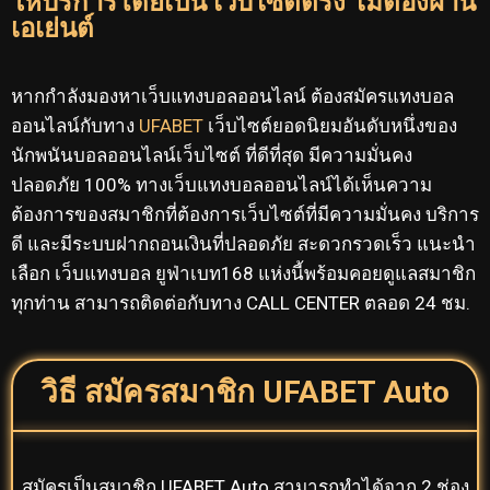
ให้บริการโดยเป็น เว็บไซต์ตรง ไม่ต้องผ่าน
เอเย่นต์
หากกำลังมองหาเว็บแทงบอลออนไลน์ ต้องสมัครแทงบอล
ออนไลน์กับทาง
UFABET
เว็บไซต์ยอดนิยมอันดับหนึ่งของ
นักพนันบอลออนไลน์เว็บไซต์ ที่ดีที่สุด มีความมั่นคง
ปลอดภัย 100% ทางเว็บแทงบอลออนไลน์ได้เห็นความ
ต้องการของสมาชิกที่ต้องการเว็บไซต์ที่มีความมั่นคง บริการ
ดี และมีระบบฝากถอนเงินที่ปลอดภัย สะดวกรวดเร็ว แนะนำ
เลือก เว็บแทงบอล ยูฟ่าเบท168 แห่งนี้พร้อมคอยดูแลสมาชิก
ทุกท่าน สามารถติดต่อกับทาง CALL CENTER ตลอด 24 ชม.
วิธี สมัครสมาชิก UFABET Auto
สมัครเป็นสมาชิก UFABET Auto สามารถทำได้จาก 2 ช่อง