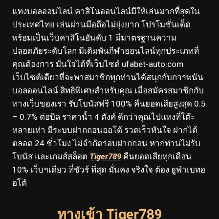
แทงบอลออนไลน์ คาสิโนออนไลน์มีให้เล่นมากที่สุดใน
ประเทศไทย เล่นผ่านมือถือไม่ยุ่งยาก โปรโมชั่นเด็ด
พร้อมเป็นเว็บคาสิโนอันดับ 1 มีมาตรฐานความ
ปลอดภัยระดับโลก มีเดิมพันกีฬาออนไลน์ทุกประเภทที่
คุณต้องการ มั่นใจได้ที่เว็บไซต์ ufabet-auto.com
เว็บไซต์เดียวที่จะพาสมาชิกทุกท่านได้สนุกกับการพนัน
บอลออนไลน์ สิทธิพิเศษสำหรับคุณ เมื่อสมัครสมาชิกกับ
ทางเว็บของเรา รับโบนัสฟรี 100% คืนยอดเสียสูงสุด 0.5
– 0.7% ต่อบิล ราคาน้ำ 4 ตังค์ ดีกว่าคุณไปแทงที่โต๊ะ
หลายเท่า มีระบบฝากถอนออโต้ รวดเร็วทันใจ ฝากได้
ตลอด 24 ชั่วโมง ไม่จำกัดรอบฝากถอน หากท่านไม่รับ
โบนัส และเกมส์สล็อต
Tiger789
คืนยอดเสียทุกเดือน
10% เว็บฯเดียว ที่ชัวร์ ที่สุด มั่นคง จริงใจ ต้อง ยูฟ่าเบทอ
อโต้
ทางเข้า Tiger789