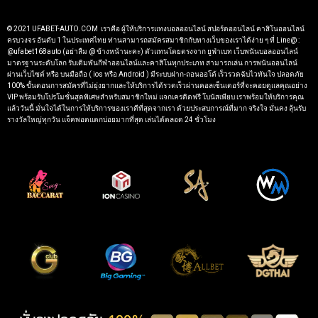
© 2021 UFABET-AUTO.COM เราคือ ผู้ให้บริการแทงบอลออนไลน์ สปอร์ตออนไลน์ คาสิโนออนไลน์
ครบวงจร อันดับ 1 ในประเทศไทย ท่านสามารถสมัครสมาชิกกับทางเว็บของเราได้ง่าย ๆ ที่ Line@ :
@ufabet168auto (อย่าลืม @ ข้างหน้านะคะ) ตัวแทนโดยตรงจาก ยูฟ่าเบท เว็บพนันบอลออนไลน์
มาตรฐานระดับโลก รับเดิมพันกีฬาออนไลน์และคาสิโนทุกประเภท สามารถเล่น การพนันออนไลน์
ผ่านเว็บไซต์ หรือ บนมือถือ ( ios หรือ Android ) มีระบบฝาก-ถอนออโต้ เร็วรวดฉับไวทันใจ ปลอดภัย
100% ขั้นตอนการสมัครที่ไม่ยุ่งยากและให้บริการได้รวดเร็วผ่านคอลเซ็นเตอร์ที่จะคอยดูแลคุณอย่าง
VIP พร้อมรับโปรโมชั่นสุดพิเศษสำหรับสมาชิกใหม่ แจกเครดิตฟรี โบนัสเพียบ เราพร้อมให้บริการคุณ
แล้ววันนี้ มั่นใจได้ในการให้บริการของเราดีที่สุดจากเรา ด้วยประสบการณ์ที่มาก จริงใจ มั่นคง ลุ้นรับ
รางวัลใหญ่ทุกวัน แจ็คพอตแตกบ่อยมากที่สุด เล่นได้ตลอด 24 ชั่วโมง