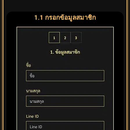
1.1 กรอกข้อมูลสมาชิก