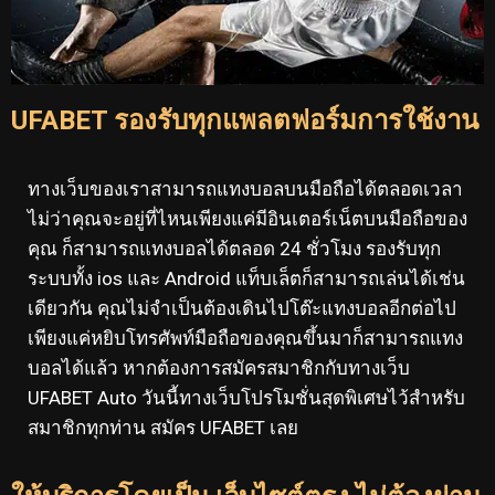
UFABET รองรับทุกแพลตฟอร์มการใช้งาน
ทางเว็บของเราสามารถแทงบอลบนมือถือได้ตลอดเวลา
ไม่ว่าคุณจะอยู่ที่ไหนเพียงแค่มีอินเตอร์เน็ตบนมือถือของ
คุณ ก็สามารถแทงบอลได้ตลอด 24 ชั่วโมง รองรับทุก
ระบบทั้ง ios และ Android แท็บเล็ตก็สามารถเล่นได้เช่น
เดียวกัน คุณไม่จำเป็นต้องเดินไปโต๊ะแทงบอลอีกต่อไป
เพียงแค่หยิบโทรศัพท์มือถือของคุณขึ้นมาก็สามารถแทง
บอลได้แล้ว หากต้องการสมัครสมาชิกกับทางเว็บ
UFABET Auto วันนี้ทางเว็บโปรโมชั่นสุดพิเศษไว้สำหรับ
สมาชิกทุกท่าน สมัคร UFABET เลย