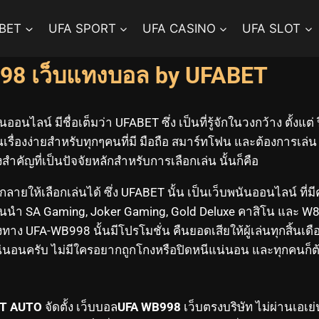
BET
UFA SPORT
UFA CASINO
UFA SLOT
98 เว็บแทงบอล by UFABET
นออนไลน์ มีชื่อเต็มว่า UFABET ซึ่ง เป็นที่รู้จักในวงกว้าง ตั้งแต่
็นเรื่องง่ายสำหรับทุกๆคนที่มี มือถือ สมาร์ทโฟน และต้องการ
งสำคัญที่เป็นปัจจัยหลักสำหรับการเลือกเล่น นั้นก็คือ
ยให้เลือกเล่นได้ ซึ่ง UFABET นั้น เป็นเว็บพนันออนไลน์ ที่ม
นนำ SA Gaming, Joker Gaming, Gold Deluxe คาสิโน และ W88
่งทาง UFA-WB998 นั้นมีโปรโมชั่น คืนยอดเสียให้ผู้เล่นทุกสิ้นเดื
แน่นอนครับ ไม่มีใครอยากถูกโกงหรือปิดหนีแน่นอน และทุกคนก็ต
T AUTO
จัดตั้ง เว็บบอล
UFA WB998
เว็บตรงบริษัท ไม่ผ่านเอเย่นต