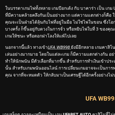
ในบรรดาเกมไพ่ทั้งหลาย เกมป๊อกเด้ง กับ บาคาร่า เป็น เก
ที่มีความคล้ายคลึงกันเป็นอย่างมาก แต่ความแตกต่างก็คือ ใ
คุณจะเป็นฝ่ายได้ลุ้นกับไพ่ที่อยู่ในมือ ไม่ใช่ไพ่ในขอน ซึ่ง
บางครั้ง ก็ขึ้นอยู่กับดวงในการจั่ว หรือหยิบไพ่ใบที่ 3 ของคุ
เกมให้ชนะ หรือตอกฝาโลงให้แพ้ไปเลย
นอกจากนี้แล้ว ทางเข้า
UFA WB998
ยังมีอีกหลาย เกมคาสิโน
เล่นอย่างมากมาย โดยในแต่ละเกม ก็มีความแตกต่างกัน อ
ทำให้นักพนัน มีตัวเลือกที่มากขึ้น สำหรับการทำเงินเข้าประ
นั้น สำหรับเกมพนันออนไลน์ การเปลี่ยนเกมอาจจะเป็นกา
คุณ จากที่จะหมดตัว ให้กลับมาเป็นเศรษฐีได้อีกครั้งอย่างไม่น่
UFA WB998
เกมสล็อต อาจจะเหมือนเป็น เกม
UFABET AUTO
คาสิโนที่ไม่ค