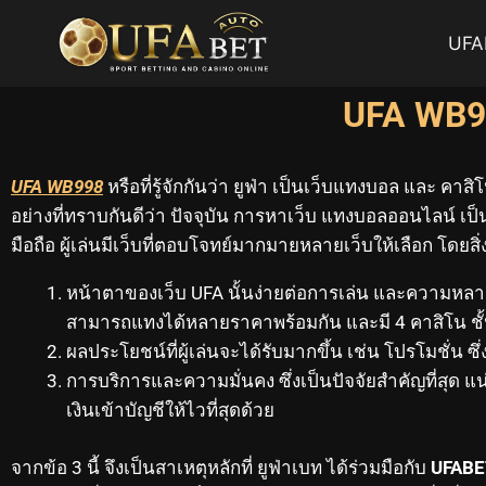
UFA
UFA WB9
UFA WB998
หรือที่รู้จักกันว่า ยูฟ่า เป็นเว็บแทงบอล และ คาสิโ
อย่างที่ทราบกันดีว่า ปัจจุบัน การหาเว็บ แทงบอลออนไลน์ เป
มือถือ ผู้เล่นมีเว็บที่ตอบโจทย์มากมายหลายเว็บให้เลือก โดยสิ่
หน้าตาของเว็บ UFA นั้นง่ายต่อการเล่น และความหลากลา
สามารถแทงได้หลายราคาพร้อมกัน และมี 4 คาสิโน ชั้
ผลประโยชน์ที่ผู้เล่นจะได้รับมากขึ้น เช่น โปรโมชั่น ซึ
การบริการและความมั่นคง ซึ่งเป็นปัจจัยสำคัญที่สุด 
เงินเข้าบัญชีให้ไวที่สุดด้วย
จากข้อ 3 นี้ จึงเป็นสาเหตุหลักที่ ยูฟ่าเบท ได้ร่วมมือกับ
UFABE