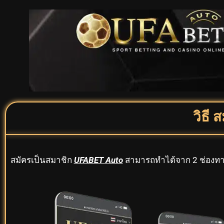
วิธี
สมัครเป็นสมาชิก
UFABET Auto
สามารถทำได้จาก 2 ช่องทาง 