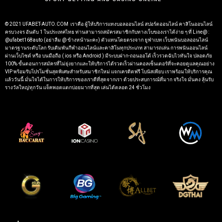
© 2021 UFABET-AUTO.COM เราคือ ผู้ให้บริการแทงบอลออนไลน์ สปอร์ตออนไลน์ คาสิโนออนไลน์
ครบวงจร อันดับ 1 ในประเทศไทย ท่านสามารถสมัครสมาชิกกับทางเว็บของเราได้ง่าย ๆ ที่ Line@ :
@ufabet168auto (อย่าลืม @ ข้างหน้านะคะ) ตัวแทนโดยตรงจาก ยูฟ่าเบท เว็บพนันบอลออนไลน์
มาตรฐานระดับโลก รับเดิมพันกีฬาออนไลน์และคาสิโนทุกประเภท สามารถเล่น การพนันออนไลน์
ผ่านเว็บไซต์ หรือ บนมือถือ ( ios หรือ Android ) มีระบบฝาก-ถอนออโต้ เร็วรวดฉับไวทันใจ ปลอดภัย
100% ขั้นตอนการสมัครที่ไม่ยุ่งยากและให้บริการได้รวดเร็วผ่านคอลเซ็นเตอร์ที่จะคอยดูแลคุณอย่าง
VIP พร้อมรับโปรโมชั่นสุดพิเศษสำหรับสมาชิกใหม่ แจกเครดิตฟรี โบนัสเพียบ เราพร้อมให้บริการคุณ
แล้ววันนี้ มั่นใจได้ในการให้บริการของเราดีที่สุดจากเรา ด้วยประสบการณ์ที่มาก จริงใจ มั่นคง ลุ้นรับ
รางวัลใหญ่ทุกวัน แจ็คพอตแตกบ่อยมากที่สุด เล่นได้ตลอด 24 ชั่วโมง