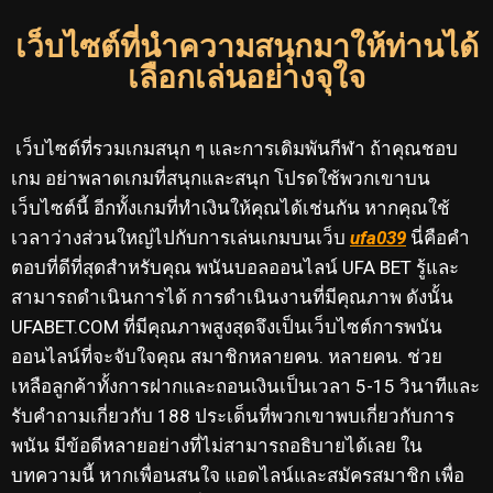
เว็บไซต์ที่นำความสนุกมาให้ท่านได้
เลือกเล่นอย่างจุใจ
เว็บไซต์ที่รวมเกมสนุก ๆ และการเดิมพันกีฬา ถ้าคุณชอบ
เกม อย่าพลาดเกมที่สนุกและสนุก โปรดใช้พวกเขาบน
เว็บไซต์นี้ อีกทั้งเกมที่ทำเงินให้คุณได้เช่นกัน หากคุณใช้
เวลาว่างส่วนใหญ่ไปกับการเล่นเกมบนเว็บ
ufa039
นี่คือคำ
ตอบที่ดีที่สุดสำหรับคุณ พนันบอลออนไลน์ UFA BET รู้และ
สามารถดำเนินการได้ การดำเนินงานที่มีคุณภาพ ดังนั้น
UFABET.COM ที่มีคุณภาพสูงสุดจึงเป็นเว็บไซต์การพนัน
ออนไลน์ที่จะจับใจคุณ สมาชิกหลายคน. หลายคน. ช่วย
เหลือลูกค้าทั้งการฝากและถอนเงินเป็นเวลา 5-15 วินาทีและ
รับคำถามเกี่ยวกับ 188 ประเด็นที่พวกเขาพบเกี่ยวกับการ
พนัน มีข้อดีหลายอย่างที่ไม่สามารถอธิบายได้เลย ใน
บทความนี้ หากเพื่อนสนใจ แอดไลน์และสมัครสมาชิก เพื่อ