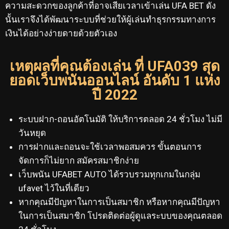
ความสะดวกของลูกค้าที่อาจเสียเวลาเข้าเล่น UFA BET ดัง
นั้นเราจึงได้พัฒนาระบบที่ช่วยให้ผู้เล่นทำธุรกรรมทางการ
เงินได้อย่างง่ายดายด้วยตัวเอง
เหตุผลที่คุณต้องเล่น ที่ UFA039 สุด
ยอดเว็บพนันออนไลน์ อันดับ 1 แห่ง
ปี 2022
ระบบฝาก-ถอนอัตโนมัติ ให้บริการตลอด 24 ชั่วโมง ไม่มี
วันหยุด
การฝากและถอนจะใช้เวลาพอสมควร ขั้นตอนการ
จัดการก็ไม่ยาก สมัครสมาชิกง่าย
เว็บพนัน UFABET AUTO ได้รวบรวมทุกเกมในกลุ่ม
ufavet ไว้ในที่เดียว
หากคุณมีปัญหาในการเป็นสมาชิก หรือหากคุณมีปัญหา
ในการเป็นสมาชิก โปรดติดต่อผู้ดูแลระบบของคุณตลอด