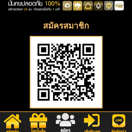
สมัครสมาชิก