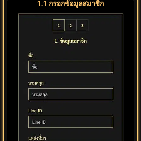
1.1 กรอกข้อมูลสมาชิก