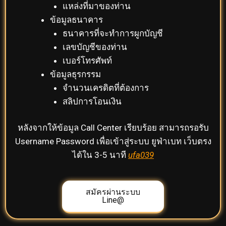
แหล่งที่มาของท่าน
ข้อมูลธนาคาร
ธนาคารที่จะทำการผูกบัญชี
เลขบัญชีของท่าน
เบอร์โทรศัพท์
ข้อมูลธุรกรรม
จำนวนเครดิตที่ต้องการ
สลิปการโอนเงิน
หลังจากให้ข้อมูล Call Center เรียบร้อย สามารถรอรับ
Username Password เพื่อเข้าสู่ระบบ ยูฟ่าเบท เว็บตรง
ได้ใน 3-5 นาที
ufa039
สมัครผ่านระบบ
Line@