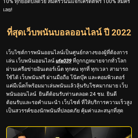
10% ทุกยอดบิลด้วย สมัครวันนี้แจกเครดิตฟรี 100% สมัคร
เลย!
ที่สุดเว็บพนันบอลออนไลน์ ปี 2022
เว็บไซต์การพนันออนไลน์เป็นศูนย์กลางของผู้ที่ต้องการ
เล่น เว็บพนันออนไลน์
ufa039
ที่ถูกกฎหมายจากทั่วโลก
ผ่านเครือข่ายอินเตอร์เน็ต ทุกคน ทุกที่ ทุกเวลา สามารถ
ใช้ได้ เว็บพนันฟรี ผ่านมือถือ โน๊ตบุ๊ค และคอมพิวเตอร์
แค่มีเน็ตก็พร้อมมาเล่นพนันแล้วลุ้นรับโชคมากมาย เว็บ
พนันออนไลน์ ยินดีต้อนรับท่านตลอด 24 ชม. ยินดี
ต้อนรับและรอคำแนะนำ เว็บไซต์ ที่ให้บริการความเร็วสูง
เป็นสวรรค์ของนักพนันที่ปลอดภัย คุ้มค่าและสนุกที่สุด