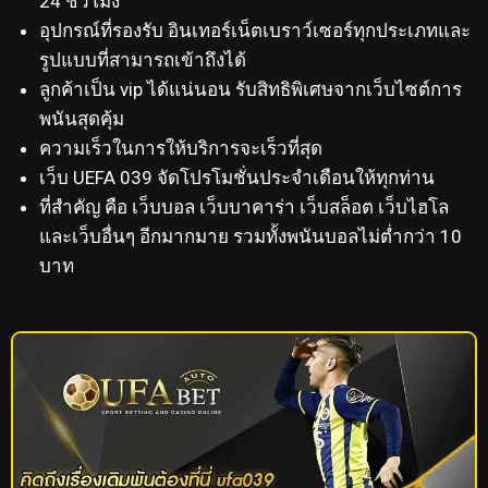
24 ชั่วโมง
อุปกรณ์ที่รองรับ อินเทอร์เน็ตเบราว์เซอร์ทุกประเภทและ
รูปแบบที่สามารถเข้าถึงได้
ลูกค้าเป็น vip ได้แน่นอน รับสิทธิพิเศษจากเว็บไซต์การ
พนันสุดคุ้ม
ความเร็วในการให้บริการจะเร็วที่สุด
เว็บ UEFA 039 จัดโปรโมชั่นประจำเดือนให้ทุกท่าน
ที่สำคัญ คือ เว็บบอล เว็บบาคาร่า เว็บสล็อต เว็บไฮโล
และเว็บอื่นๆ อีกมากมาย รวมทั้งพนันบอลไม่ต่ำกว่า 10
บาท