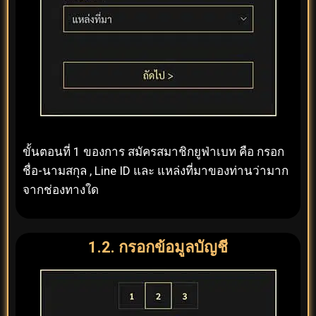
ขั้นตอนที่ 1 ของการ สมัครสมาชิกยูฟ่าเบท คือ กรอก
ชื่อ-นามสกุล , Line ID และ แหล่งที่มาของท่านว่ามาก
จากช่องทางใด
1.2. กรอกข้อมูลบัญชี