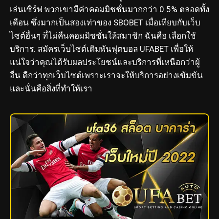
เล่นเซิร์ฟ พวกเขามีค่าคอมมิชชั่นมากกว่า 0.5% ตลอดทั้ง
เดือน ซึ่งมากเป็นสองเท่าของ SBOBET เมื่อเทียบกับเว็บ
ไซต์อื่นๆ ที่ไม่คืนคอมมิชชั่นให้สมาชิก ฉันคือ เลือกใช้
บริการ. สมัครเว็บไซต์เดิมพันฟุตบอล UFABET เพื่อให้
แน่ใจว่าคุณได้รับผลประโยชน์และบริการที่เหนือกว่าผู้
อื่น ดีกว่าทุกเว็บไซต์เพราะเราจะให้บริการอย่างเข้มข้น
และนั่นคือสิ่งที่ทำให้เรา