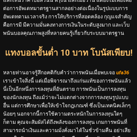
และเห็นราคาบอลวันนี้ พรุ่งนี้ และเมื่อวาน แต่ยังไม่เพียงพอ
ต่อการอัพเดทมาตรฐานสากลอย่างต่อเนื่องในรูปแบบการ
อัพเดทตามเวลาจริง การให้บริการที่สอดคล้อง กุญแจสำคัญ
คือการมี มีความมั่นคงทางการเงินในระดับสูงมาก และเว็บ
พนันบอลคุณภาพสูงที่หลายคนรู้เกี่ยวกับระบบมาตรฐาน
แทงบอลขั้นต่ำ 10 บาท โบนัสเพียบ!
หลายท่านอาจรู้สึกอคติกับคำว่าการพนันเมื่อพบเจอ
ufa36
เราเข้าใจสิ่งนี้ แต่เมื่อพิจารณาถึงแก่นแท้ของการพนันแล้ว
นี่เป็นอีกหนึ่งการลงทุนที่อันตราย การพนันเป็นการลงทุน
ของนักลงทุน ถึงแม้ว่าจะไม่แตกต่างจากการลงทุนรูปแบบ
อื่น แต่การศึกษาเพื่อให้เข้าใจกฎเกณฑ์ ซึ่งเป็นเทคนิคเล็กๆ
น้อยๆ นอกจากนี้การใช้ความตระหนักในการลงทุนใดๆ
ก็ตาม คุณจะสัมผัสได้ถึงพลังของการลงทุน เกมการพนันที่
สามารถนำเงินและความมั่งคั่งมาได้ในชั่วข้ามคืน อย่าเสีย