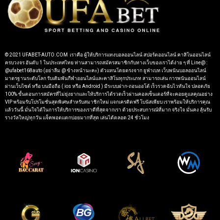
© 2021 UFABET-AUTO.COM เราคือ ผู้ให้บริการแทงบอลออนไลน์ สปอร์ตออนไลน์ คาสิโนออนไลน์
ครบวงจร อันดับ 1 ในประเทศไทย ท่านสามารถสมัครสมาชิกกับทางเว็บของเราได้ง่าย ๆ ที่ Line@ :
@ufabet168auto (อย่าลืม @ ข้างหน้านะคะ) ตัวแทนโดยตรงจาก ยูฟ่าเบท เว็บพนันบอลออนไลน์
มาตรฐานระดับโลก รับเดิมพันกีฬาออนไลน์และคาสิโนทุกประเภท สามารถเล่น การพนันออนไลน์
ผ่านเว็บไซต์ หรือ บนมือถือ ( ios หรือ Android ) มีระบบฝาก-ถอนออโต้ เร็วรวดฉับไวทันใจ ปลอดภัย
100% ขั้นตอนการสมัครที่ไม่ยุ่งยากและให้บริการได้รวดเร็วผ่านคอลเซ็นเตอร์ที่จะคอยดูแลคุณอย่าง
VIP พร้อมรับโปรโมชั่นสุดพิเศษสำหรับสมาชิกใหม่ แจกเครดิตฟรี โบนัสเพียบ เราพร้อมให้บริการคุณ
แล้ววันนี้ มั่นใจได้ในการให้บริการของเราดีที่สุดจากเรา ด้วยประสบการณ์ที่มาก จริงใจ มั่นคง ลุ้นรับ
รางวัลใหญ่ทุกวัน แจ็คพอตแตกบ่อยมากที่สุด เล่นได้ตลอด 24 ชั่วโมง