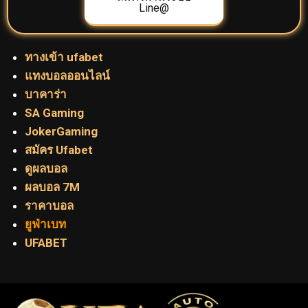
Line@
ทางเข้า ufabet
แทงบอลออนไลน์
บาคาร่า
SA Gaming
JokerGaming
สมัคร Ufabet
ดูผลบอล
ผลบอล 7M
ราคาบอล
ยูฟ่าเบท
UFABET