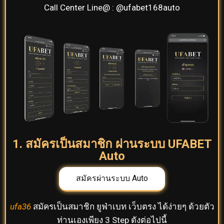
Call Center Line@ : @ufabet168auto
1. สมัครเป็นสมาชิก ผ่านระบบ UFABET
Auto
สมัครผ่านระบบ Auto
ufa36
สมัครเป็นสมาชิก ยูฟ่าเบท เว็บตรง ได้ง่ายๆ ด้วยตัว
ท่านเองเพียง 3 Step ดังต่อไปนี้