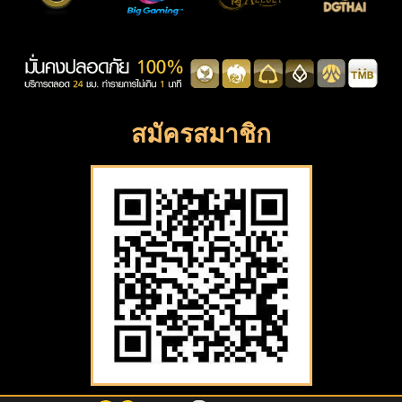
สมัครสมาชิก