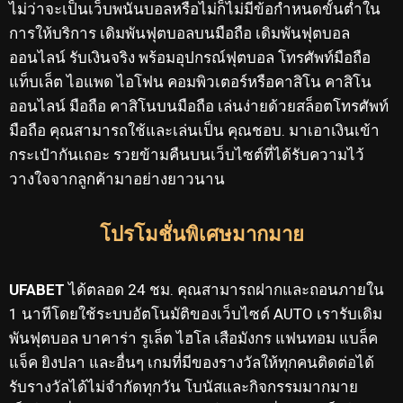
ไม่ว่าจะเป็นเว็บพนันบอลหรือไม่ก็ไม่มีข้อกำหนดขั้นต่ำใน
การให้บริการ เดิมพันฟุตบอลบนมือถือ เดิมพันฟุตบอล
ออนไลน์ รับเงินจริง พร้อมอุปกรณ์ฟุตบอล โทรศัพท์มือถือ
แท็บเล็ต ไอแพด ไอโฟน คอมพิวเตอร์หรือคาสิโน คาสิโน
ออนไลน์ มือถือ คาสิโนบนมือถือ เล่นง่ายด้วยสล็อตโทรศัพท์
มือถือ คุณสามารถใช้และเล่นเป็น คุณชอบ. มาเอาเงินเข้า
กระเป๋ากันเถอะ รวยข้ามคืนบนเว็บไซต์ที่ได้รับความไว้
วางใจจากลูกค้ามาอย่างยาวนาน
โปรโมชั่นพิเศษมากมาย
UFABET
ได้ตลอด 24 ชม. คุณสามารถฝากและถอนภายใน
1 นาทีโดยใช้ระบบอัตโนมัติของเว็บไซต์ AUTO เรารับเดิม
พันฟุตบอล บาคาร่า รูเล็ต ไฮโล เสือมังกร แฟนทอม แบล็ค
แจ็ค ยิงปลา และอื่นๆ เกมที่มีของรางวัลให้ทุกคนติดต่อได้
รับรางวัลได้ไม่จำกัดทุกวัน โบนัสและกิจกรรมมากมาย