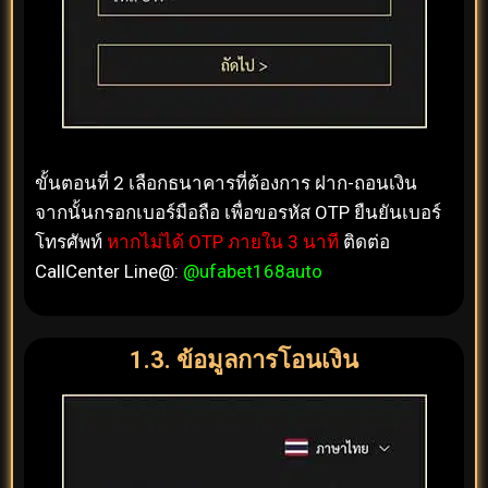
ขั้นตอนที่ 2 เลือกธนาคารที่ต้องการ ฝาก-ถอนเงิน
จากนั้นกรอกเบอร์มือถือ เพื่อขอรหัส OTP ยืนยันเบอร์
โทรศัพท์
หากไม่ได้ OTP ภายใน 3 นาที
ติดต่อ
CallCenter Line@:
@ufabet168auto
1.3. ข้อมูลการโอนเงิน