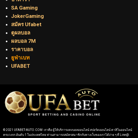
SA Gaming
JokerGaming
สมัคร Ufabet
ดูผลบอล
ผลบอล 7M
ราคาบอล
ยูฟ่าเบท
UFABET
© 2021 UFABET-AUTO.COM เราคือ ผู้ให้บริการแทงบอลออนไลน์ สปอร์ตออนไลน์ คาสิโนออนไลน์
ครบวงจร อันดับ 1 ในประเทศไทย ท่านสามารถสมัครสมาชิกกับทางเว็บของเราได้ง่าย ๆ ที่ Line@ :