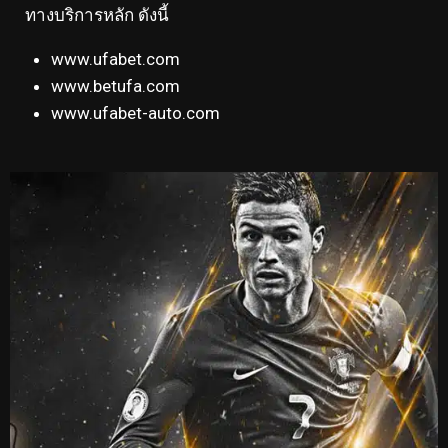
ทางบริการหลัก ดังนี้
www.ufabet.com
www.betufa.com
www.ufabet-auto.com