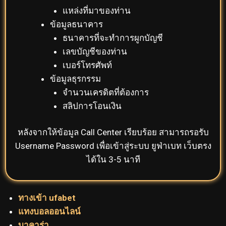
แหล่งที่มาของท่าน
ข้อมูลธนาคาร
ธนาคารที่จะทำการผูกบัญชี
เลขบัญชีของท่าน
เบอร์โทรศัพท์
ข้อมูลธุรกรรม
จำนวนเครดิตที่ต้องการ
สลิปการโอนเงิน
หลังจากให้ข้อมูล Call Center เรียบร้อย สามารถรอรับ
Username Password เพื่อเข้าสู่ระบบ ยูฟ่าเบท เว็บตรง
ได้ใน 3-5 นาที
ทางเข้า ufabet
แทงบอลออนไลน์
บาคาร่า