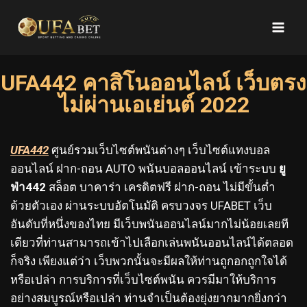
UFA442 คาสิโนออนไลน์ เว็บตรง
ไม่ผ่านเอเย่นต์ 2022
UFA442
ศูนย์รวมเว็บไซต์พนันต่างๆ เว็บไซต์แทงบอล
ออนไลน์ ฝาก-ถอน AUTO พนันบอลออนไลน์ เข้าระบบ
ยู
ฟ่า442
สล็อต บาคาร่า เครดิตฟรี ฝาก-ถอน ไม่มีขั้นต่ำ
ด้วยตัวเอง ผ่านระบบอัตโนมัติ ครบวงจร UFABET เว็บ
อันดับที่หนึ่งของไทย มีเว็บพนันออนไลน์มากไม่น้อยเลยที
เดียวที่ท่านสามารถเข้าไปเลือกเล่นพนันออนไลน์ได้ตลอด
ก็จริง เพียงแต่ว่า เว็บพวกนั้นจะมีผลให้ท่านถูกอกถูกใจได้
หรือเปล่า การบริการที่เว็บไซต์พนัน ควรมีมาให้บริการ
อย่างสมบูรณ์หรือเปล่า ท่านจำเป็นต้องยุ่งยากมากยิ่งกว่า