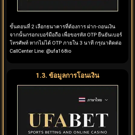
ขั้นตอนที่ 2 เลือกธนาคารที่ต้องการ ฝาก-ถอนเงิน
จากนั้นกรอกเบอร์มือถือ เพื่อขอรหัส OTP ยืนยันเบอร์
โทรศัพท์ หากไม่ได้ OTP ภายใน 3 นาที กรุณาติดต่อ
CallCenter Line: @ufa168io
1.3. ข้อมูลการโอนเงิน