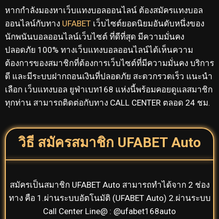
หากกำลังมองหาเว็บแทงบอลออนไลน์ ต้องสมัครแทงบอล
ออนไลน์กับทาง
UFABET
เว็บไซต์ยอดนิยมอันดับหนึ่งของ
นักพนันบอลออนไลน์เว็บไซต์ ที่ดีที่สุด มีความมั่นคง
ปลอดภัย 100% ทางเว็บแทงบอลออนไลน์ได้เห็นความ
ต้องการของสมาชิกที่ต้องการเว็บไซต์ที่มีความมั่นคง บริการ
ดี และมีระบบฝากถอนเงินที่ปลอดภัย สะดวกรวดเร็ว แนะนำ
เลือก เว็บแทงบอล ยูฟ่าเบท168 แห่งนี้พร้อมคอยดูแลสมาชิก
ทุกท่าน สามารถติดต่อกับทาง CALL CENTER ตลอด 24 ชม.
วิธี สมัครสมาชิก UFABET Auto
สมัครเป็นสมาชิก UFABET Auto สามารถทำได้จาก 2 ช่อง
ทาง คือ 1.ผ่านระบบอัตโนมัติ (UFABET Auto) 2.ผ่านระบบ
Call Center Line@ : @ufabet168auto