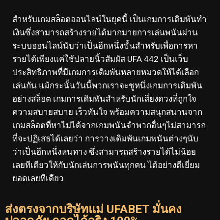
สำหรับเกมสล็อตออนไลน์ในยุคนี้ เป็นเกมการเดิมพันทำ
เงินซึ่งสามารถสร้างรายได้มากมายการเล่นพนันผ่าน
ระบบออนไลน์นับว่าเป็นอีกหนึ่งขั้นสำหรับเพื่อการหา
รายได้เพียงแค่ใช้ปลายนิ้วสัมผัส UFA 442 เป็นเว็บ
ประสิทธิภาพที่มีเกมการเดิมพันหลายหมวดให้ได้เลือก
เล่นกัน แม้กระนั้นวันนี้พวกเราจะชูหนึ่งเกมการเดิมพัน
อย่างสล็อต เกมการเดิมพันสำหรับนักเสี่ยงดวงที่ถูกใจ
ความสบายสบาย เร็วทันใจ พร้อมความสนุกสนานจาก
เกมสล็อตที่หาไม่ได้จากเกมพนันจำพวกอื่นๆไม่สามารถ
ที่จะปฏิเสธได้เลยว่า การวางเดิมพันเกมพนันต่างๆนับ
ว่าเป็นอีกหนึ่งหนทาง ซึ่งสามารถสร้างรายได้ไม่น้อย
เลยทีเดียวให้กับนักเล่นการพนันทุกคน ได้อย่างดีเยี่ยม
ยอดเลยทีเดียว
ส่งตรงจากบริษัทแม่ UFABET มั่นคง