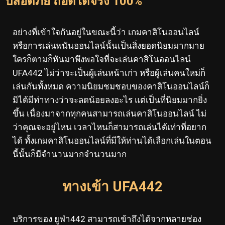
ปลอดภัย ถอดได้จริง 100%
อย่างที่เข้าใจกันอยู่ในขณะนี้ว่า เกมคาสิโนออนไลน์
หรือการเล่นพนันออนไลน์นั้นเป็นสิ่งยอดนิยมมากมาย
ใครก็ตามก็หันมาพึงพอใจที่จะเล่นคาสิโนออนไลน์
UFA442 ไม่ว่าจะเป็นผู้เล่นหน้าเก่า หรือผู้เล่นคนใหม่ก็
เล่นกันทั้งหมด ความนิยมชมชอบของคาสิโนออนไลน์ก็
มิได้มีท่าทางว่าจะลดน้อยลงอะไร แต่เป็นที่นิยมมากยิ่ง
ขึ้น เนื่องมาจากทุกคนสามารถเล่นคาสิโนออนไลน์ ไม่
ว่าคุณจะอยู่ไหน เวลาไหนก็สามารถเล่นได้เท่าที่อยาก
ได้ ทั้งเกมคาสิโนออนไลน์ที่มีให้ท่านได้เลือกเล่นในตอน
นี้นั้นก็มีจำนวนมากจำนวนมาก
ทางเข้า UFA442
บริการของ ยูฟ่า442 สามารถเข้าถึงได้จากหลายช่อง