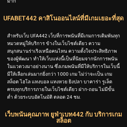
มาก
UFABET442 คาสิโนออนไลน์ที่มีเกมเยอะที่สุด
สำหรับเว็บ UFA442 เว็บที่การพนันที่มีเกมการเดิมพันทุก
หมวดหมู่ให้บริการ ข้างในเว็บไซต์เดียว ความ
สนุกสนานร่าเริงเหนือคนไหน ความตั้งใจประสิทธิภาพ
ของผู้พัฒนา ทำให้เว็บแห่งนี้เป็นที่นิยมจากนักการพนัน
ในแวดวงมาอย่างนาน ซึ่งเกมพนันที่มีให้บริการในเว็บนี้
มีให้เลือกเล่นมากยิ่งกว่า 1000 เกม ไม่ว่าจะเป็น เกม
สล็อต ไฮโล แทงบอล แทงหวย ยิงปลา บาคาร่า รูเล็ต
ครบทุกบริการภายในเว็บไซต์เดียว ฝาก-ถอน ไม่มีขั้น
ต่ำ ด้วยระบบอัตโนมัติ ตลอด 24 ชม.
เว็บพนันคุณภาพ ยูฟ่าเบท442 กับ บริการเกม
สล็อต