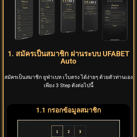
1. สมัครเป็นสมาชิก ผ่านระบบ UFABET
Auto
สมัครเป็นสมาชิก ยูฟ่าเบท เว็บตรง ได้ง่ายๆ ด้วยตัวท่านเอง
เพียง 3 Step ดังต่อไปนี้
1.1 กรอกข้อมูลสมาชิก