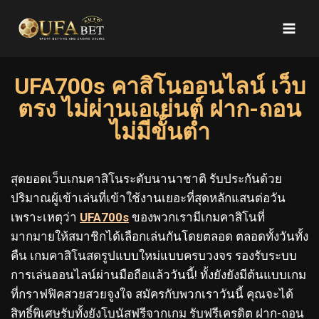
UFA700s คาสิโนออนไลน์ เว็บ
ตรง ไม่ผ่านเอเย่นต์ ฝาก-ถอน
ไม่มีขั้นต่ำ
สุดยอดเว็บเกมคาสิโนระดับนานาชาติ รับประกันด้วย
ปริมาณผู้เข้าเล่นที่เข้าใช้งานเยอะที่สุดหลักแสนต่อวัน
เพราะเหตุว่า
UFA700s
ของพวกเรามีเกมคาสิโนที่
มากมายให้สมาชิกได้เลือกเล่นกันโดยตลอด ตลอดทั้งวันทั้ง
คืน เกมคาสิโนสดรูปแบบใหม่แบบครบวงจร รองรับระบบ
การเล่นออนไลน์ผ่านมือถือแล้ววันนี้! ทั้งยังยังมีต้นแบบเกม
ที่กราฟฟิคสวยสวยจูงใจ สมัครกับพวกเราวันนี้ คุณจะได้
สิทธิ์พิเศษรับทั้งยังโบนัสฟรีจากเกม รับฟรีเครดิต ฝาก-ถอน