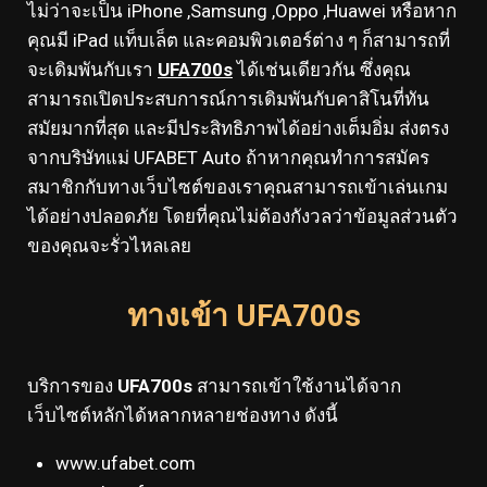
ไม่ว่าจะเป็น iPhone ,Samsung ,Oppo ,Huawei หรือหาก
คุณมี iPad แท็บเล็ต และคอมพิวเตอร์ต่าง ๆ ก็สามารถที่
จะเดิมพันกับเรา
UFA700s
ได้เช่นเดียวกัน ซึ่งคุณ
สามารถเปิดประสบการณ์การเดิมพันกับคาสิโนที่ทัน
สมัยมากที่สุด และมีประสิทธิภาพได้อย่างเต็มอิ่ม ส่งตรง
จากบริษัทแม่ UFABET Auto ถ้าหากคุณทำการสมัคร
สมาชิกกับทางเว็บไซต์ของเราคุณสามารถเข้าเล่นเกม
ได้อย่างปลอดภัย โดยที่คุณไม่ต้องกังวลว่าข้อมูลส่วนตัว
ของคุณจะรั่วไหลเลย
ทางเข้า UFA700s
บริการของ
UFA700s
สามารถเข้าใช้งานได้จาก
เว็บไซต์หลักได้หลากหลายช่องทาง ดังนี้
www.ufabet.com