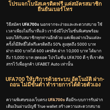
โปรแจกโบนัสเครดิตฟรี แค่สมัครสมาชิก
ยืนยันเบอร์โทร
วิธีสมัคร
UFA700s
นอกจากจะง่ายและสะดวกสบาย ใช้
เวลาเพียงไม่กี่นาทีแล้ว เรายังมีโปรโมชั่นพิเศษพร้อม
มอบให้กับสมาชิกทุกท่านอีกด้วย แค่เพียงฝากเงินแต่ละ
ครั้งก็มีสิทธิ์ได้ฟรีเครดิตถึง 50% สูงสุดถึง 5000 บาท
ฝาก 400 บาทได้ 600 เครดิต ฝาก 10,000 บาท ได้มาก
ถึง 15,000 บาท สุดยอด โปรโมชั่น UFA700 ดี ๆ ที่เราคัด
สรรไว้เพื่อลูกค้า UFABET Auto เท่านั้น
UFA700 ให้บริการด้วยระบบ อัตโนมัติ ฝาก-
ถอน ไม่มีขั้นต่ำ ทำรายการได้ด้วยตัวเอง
ความพิเศษของเว็บตรง
UFA700s
คือมีระบบการรับฝาก
เติมเงินผ่านบัญชี True wallet สร้างความสะดวกสบาย