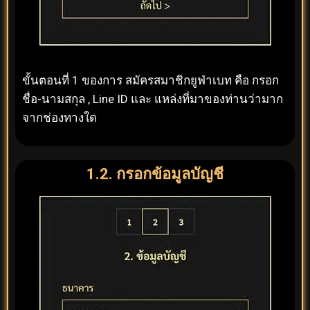
ขั้นตอนที่ 1 ของการ สมัครสมาชิกยูฟ่าเบท คือ กรอก
ชื่อ-นามสกุล , Line ID และ แหล่งที่มาของท่านว่ามาก
จากช่องทางใด
1.2. กรอกข้อมูลบัญชี