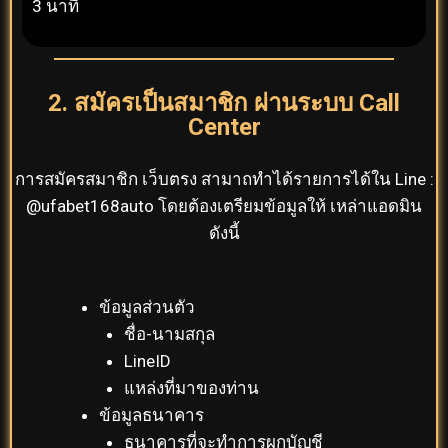
3 นาที
2. สมัครเป็นสมาชิก ผ่านระบบ Call
Center
การสมัครสมาชิก เว็บตรง สามาถทำได้รายการได้ใน Line :
@ufabet168auto โดยต้องเตรียมข้อมูลให้ เหล่าแอดมิน
ดังนี้
ข้อมูลส่วนตัว
ชื่อ-นามสกุล
LineID
แหล่งที่มาของท่าน
ข้อมูลธนาคาร
ธนาคารที่จะทำการผูกบัญชี