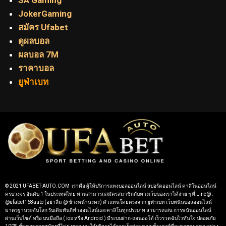
SA Gaming
JokerGaming
สมัคร Ufabet
ดูผลบอล
ผลบอล 7M
ราคาบอล
ยูฟ่าเบท
© 2021 UFABET-AUTO.COM เราคือ ผู้ให้บริการแทงบอลออนไลน์ สปอร์ตออนไลน์ คาสิโนออนไลน์
ครบวงจร อันดับ 1 ในประเทศไทย ท่านสามารถสมัครสมาชิกกับทางเว็บของเราได้ง่าย ๆ ที่ Line@ :
@ufabet168auto (อย่าลืม @ ข้างหน้านะคะ) ตัวแทนโดยตรงจาก ยูฟ่าเบท เว็บพนันบอลออนไลน์
มาตรฐานระดับโลก รับเดิมพันกีฬาออนไลน์และคาสิโนทุกประเภท สามารถเล่น การพนันออนไลน์
ผ่านเว็บไซต์ หรือ บนมือถือ ( ios หรือ Android ) มีระบบฝาก-ถอนออโต้ เร็วรวดฉับไวทันใจ ปลอดภัย