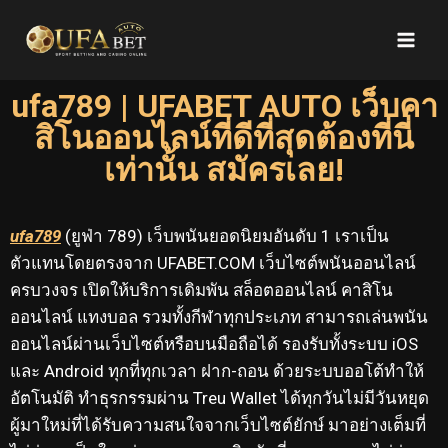
ufa789 | UFABET AUTO เว็บคา
สิโนออนไลน์ที่ดีที่สุดต้องที่นี่
เท่านั้น สมัครเลย!
ufa789
(ยูฟ่า 789) เว็บพนันยอดนิยมอันดับ 1 เราเป็น
ตัวแทนโดยตรงจาก UFABET.COM เว็บไซต์พนันออนไลน์
ครบวงจร เปิดให้บริการเดิมพัน สล็อตออนไลน์ คาสิโน
ออนไลน์ แทงบอล รวมทั้งกีฬาทุกประเภท สามารถเล่นพนัน
ออนไลน์ผ่านเว็บไซต์หรือบนมือถือได้ รองรับทั้งระบบ iOS
และ Android ทุกที่ทุกเวลา ฝาก-ถอน ด้วยระบบออโต้ทำให้
อัตโนมัติ ทำธุรกรรมผ่าน Treu Wallet ได้ทุกวันไม่มีวันหยุด
ผู้มาใหม่ที่ได้รับความสนใจจากเว็บไซต์ยักษ์ มาอย่างเต็มที่