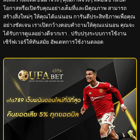
โอกาสหรือเปิดรับคุณอย่างเต็มที่และมีคุณภาพ สามารถ
สร้างสิ่งใหม่ๆ ให้คุณได้แน่นอน การันตีประสิทธิภาพเพื่อคุณ
อย่างชัดเจน เราเปิดกว้างตอบคำถามให้คุณแน่นอน คุณจะ
ได้รับการดูแลอย่างดีจากเรา . ปรับปรุงระบบการใช้งาน
เซิร์ฟเวอร์ให้ทันสมัย อัพเดทการใช้งานตลอด