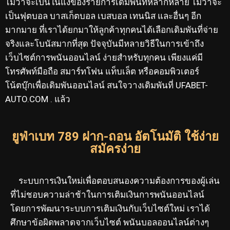
ไม่ว่าจะเป็นในแง่ของรายการเดิมพันที่หลากหลาย ไม่ว่าจะ
เป็นฟุตบอล บาสเก็ตบอล เบสบอล เทนนิส และอื่นๆ อีก
มากมาย ที่เราได้ยกมาให้ลูกค้าทุกคนได้เลือกเดิมพันที่จ่าย
จริงและโบนัสมากที่สุด ปัจจุบันมีหลายวิธีในการเข้าถึง
เว็บไซต์การพนันออนไลน์ ง่ายสำหรับทุกคน เพียงแค่มี
โทรศัพท์มือถือ สมาร์ทโฟน แท็บเล็ต หรือคอมพิวเตอร์
โน้ตบุ๊กเพื่อเดิมพันออนไลน์ สนใจวางเดิมพันที่ UFABET-
AUTO.COM . แล้ว
ยูฟ่าเบท 789 ฝาก-ถอน อัตโนมัติ ใช้ง่าย
สมัครง่าย
ระบบการเงินใหม่เพื่อตอบสนองความต้องการของผู้เล่น
ที่ไม่ชอบความล่าช้าในการเติมเงินการพนันออนไลน์
โดยการพัฒนาระบบการเติมเงินกับเว็บไซต์ใหม่ เราได้
ศึกษาข้อผิดพลาดจากเว็บไซต์ พนันบอลออนไลน์ต่างๆ