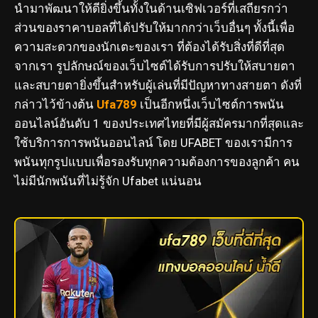
นำมาพัฒนาให้ดียิ่งขึ้นทั้งในด้านเซิฟเวอร์ที่เสถียรกว่า
ส่วนของราคาบอลที่ได้ปรับให้มากกว่าเว็บอื่นๆ ทั้งนี้เพื่อ
ความสะดวกของนักเตะของเรา ที่ต้องได้รับสิ่งที่ดีที่สุด
จากเรา รูปลักษณ์ของเว็บไซต์ได้รับการปรับให้สบายตา
และสบายตายิ่งขึ้นสำหรับผู้เล่นที่มีปัญหาทางสายตา ดังที่
กล่าวไว้ข้างต้น
Ufa789
เป็นอีกหนึ่งเว็บไซต์การพนัน
ออนไลน์อันดับ 1 ของประเทศไทยที่มีผู้สมัครมากที่สุดและ
ใช้บริการการพนันออนไลน์ โดย UFABET ของเรามีการ
พนันทุกรูปแบบเพื่อรองรับทุกความต้องการของลูกค้า คน
ไม่มีนักพนันที่ไม่รู้จัก Ufabet แน่นอน