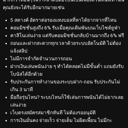
คุณยังจะได้รับอีกมากมายเช่น
5 สตางค์ อัตราต่อรองแทงบอลที่หาได้ยากจากที่ไหน
คอมมิชชั่นสูงถึง 6% รับเมื่อคุณเดิมพันบนเว็บไซต์ยูฟ่า
คาสิโนเล่นง่าย แต่รับคอมมิชชั่นกลับบ้านมากถึง 6% ฟรี
ถอนและฝากสะดวกทุกเวลาด้วยระบบอัตโนมัติ ไม่ต้อง
แจ้งสลิป
ไม่มีการจำกัดจำนวนการถอน
ฝากเงินเล่นพนันง่าย ๆ ทำได้ตลอดไม่มีขั้นต่ำ แถมยังรับ
โบนัสได้อีกด้วย
รับประกันการทำงานของระบบฝาก-ถอน รับประกันไม่
เกิน 3 นาที
มือถือรุ่นไหน? ระบบไหนก็ใช้เล่นการพนันได้ไม่ยากเลย
เล่นง่าย
เว็บตรงสมัครสมาชิกทันที ไม่ต้องรออนุมัติ
การเงินมั่นคง จ่ายเร็ว จ่ายเต็ม ไม่ผิดเพี้ยน ไม่มีกะ