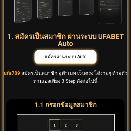
1. สมัครเป็นสมาชิก ผ่านระบบ UFABET
Auto
สมัครผ่านระบบ Auto
ufa789
สมัครเป็นสมาชิก ยูฟ่าเบท เว็บตรง ได้ง่ายๆ ด้วยตัว
ท่านเองเพียง 3 Step ดังต่อไปนี้
1.1 กรอกข้อมูลสมาชิก