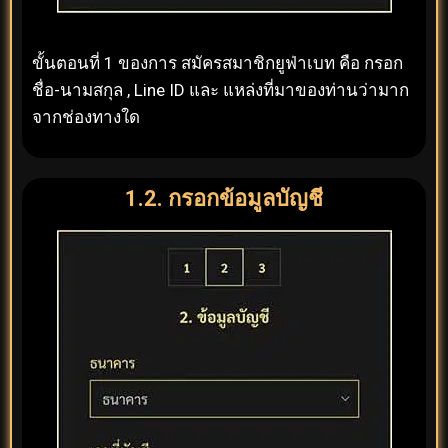
ขั้นตอนที่ 1 ของการ สมัครสมาชิกยูฟ่าเบท คือ กรอก
ชื่อ-นามสกุล , Line ID และ แหล่งที่มาของท่านว่ามาก
จากช่องทางใด
1.2. กรอกข้อมูลบัญชี