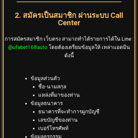
2. สมัครเป็นสมาชิก ผ่านระบบ Call
Center
การสมัครสมาชิก เว็บตรง สามาถทำได้รายการได้ใน Line :
@ufabet168auto
โดยต้องเตรียมข้อมูลให้ เหล่าแอดมิน
ดังนี้
ข้อมูลส่วนตัว
ufabet เว็บตรงทางเข้า
ชื่อ-นามสกุล
แหล่งที่มาของท่าน
ข้อมูลธนาคาร
ธนาคารที่จะทำการผูกบัญชี
เลขบัญชีของท่าน
เบอร์โทรศัพท์
ข้อมูลธุรกรรม