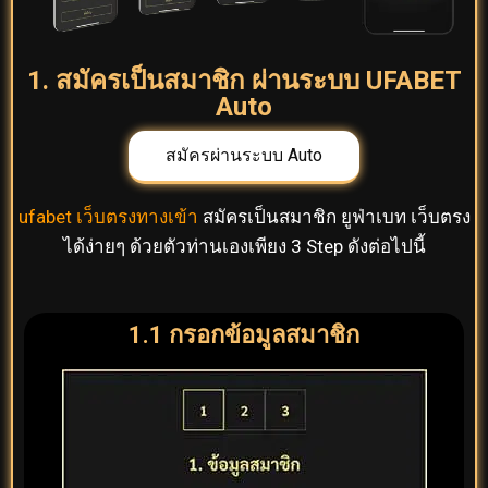
1. สมัครเป็นสมาชิก ผ่านระบบ UFABET
Auto
สมัครผ่านระบบ Auto
ufabet เว็บตรงทางเข้า
สมัครเป็นสมาชิก ยูฟ่าเบท เว็บตรง
ได้ง่ายๆ ด้วยตัวท่านเองเพียง 3 Step ดังต่อไปนี้
1.1 กรอกข้อมูลสมาชิก