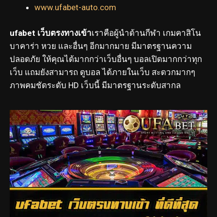
www.ufabet-auto.com
ufabet เว็บตรงทางเข้า
เราคือผู้นำด้านกีฬา เกมคาสิโน
บาคาร่า หวย และอื่นๆ อีกมากมาย มีมาตรฐานความ
ปลอดภัย ให้คุณได้มากกว่าเว็บอื่นๆ บอลเปิดมากกว่าทุก
เว็บ แถมยังสามารถ ดูบอล ได้ภายในเว็บ สะดวกมากๆ
ภาพคมชัดระดับ HD เว็บนี้ มีมาตรฐานระดับสากล