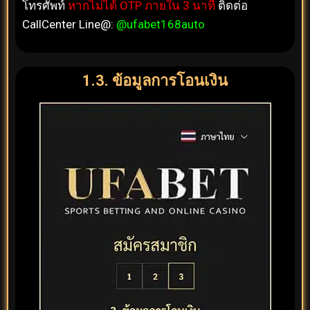
โทรศัพท์
หากไม่ได้ OTP ภายใน 3 นาที
ติดต่อ
CallCenter Line@:
@ufabet168auto
1.3. ข้อมูลการโอนเงิน