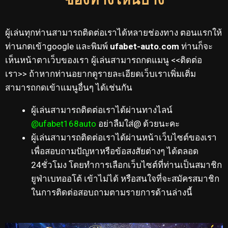
ผู้เล่นทุกท่านสามารถติดต่อเราได้หลายช่องทาง ตอนแรกให้
ท่านกดเข้าgoogle และพิมพ์
ufabet-auto.com
ท่านก็จะ
เห็นหน้าตาเว็บของเรา ผู้เล่นสามารถกดแมนู <<ติดต่อ
เรา>> ถ้าหากท่านอยากดูรายละเอียดเว็บเราเพิ่มเติ่ม
สามารถกดเข้าแมนูอื่นๆ ได้เช่นกัน
ผู้เล่นสามารถติดต่อเราได้ผ่านทางไลน์
@ufabet168auto
อย่าลืมใส่@ ด้วยนะคะ
ผู้เล่นสามารถติดต่อเราได้ผ่านหน้าเว็บไซต์ของเรา
เพื่อสอบถามปัญหาหรือข้อสงสัยต่างๆ ได้ตลอด
24ชั่วโมง โดยทำการเลือกเว็บไซต์ที่ท่านเป็นสมาชิก
ยูฟ่าเบทออโต้ เข้าไม่ได้ หรือสนใจที่จะสมัครสมาชิก
ในการติดต่อสอบถามตามรายการด้านล่างนี้