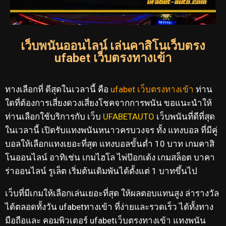
เว็บพนันออนไลน์ เล่นคาสิโนเว็บตรง
ufabet เว็บตรงทางเข้า
ทางเลือกที่ ดีสุดในเวลานี้ คือ
ufabet เว็บตรงทางเข้า
ท่าน
ใดที่ต้องการเสี่ยงดวงเสี่ยงโชคจากการพนัน ขอแนะนำให้
ท่านเลือกใช้บริการกับ เว็บ
UFABETAUTO
เว็บพนันที่ดีที่สุด
ในเวลานี้ เปิดรับแทงพนันหนาวครบวงจร ทั้ง แทงบอล ที่มีคู่
บอลให้เลือกแทงเยอะที่สุด แทงบอลขั้นต่ำ 10 บาท เกมคาสิ
โนออนไลน์ อาทิเช่น เกมไฮโล ไพ่ป๊อกเด้ง เกมสล็อต บาคา
ร่าออนไลน์ รูเล็ต เริ่มต้นเดิมพันได้ตั้งแต่ 1 บาทขึ้นไป
เว็บที่มีเกมให้เลือกเล่นเยอะที่สุด ให้ผลตอบแทนสูง ล่ารางวัล
ได้ตลอดทั้งวัน ufabetทางเข้า ที่ง่ายและรวดเร็ว ได้ทั้งทาง
มือถือและ คอมพิวเตอร์ ufabetเว็บตรงทางเข้า แทงพนัน