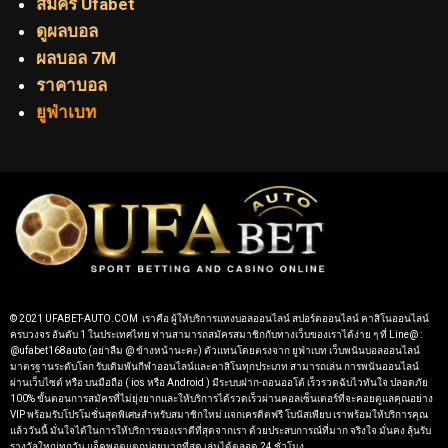
สมัคร Ufabet
ดูผลบอล
ผลบอล 7M
ราคาบอล
ยูฟ่าเบท
© 2021 UFABET-AUTO.COM เราคือ ผู้ให้บริการแทงบอลออนไลน์ สปอร์ตออนไลน์ คาสิโนออนไลน์
ครบวงจร อันดับ 1 ในประเทศไทย ท่านสามารถสมัครสมาชิกกับทางเว็บของเราได้ง่าย ๆ ที่ Line@ :
@ufabet168auto (อย่าลืม @ ข้างหน้านะคะ) ตัวแทนโดยตรงจาก ยูฟ่าเบท เว็บพนันบอลออนไลน์
มาตรฐานระดับโลก รับเดิมพันกีฬาออนไลน์และคาสิโนทุกประเภท สามารถเล่น การพนันออนไลน์
ผ่านเว็บไซต์ หรือ บนมือถือ ( ios หรือ Android ) มีระบบฝาก-ถอนออโต้ เร็วรวดฉับไวทันใจ ปลอดภัย
100% ขั้นตอนการสมัครที่ไม่ยุ่งยากและให้บริการได้รวดเร็วผ่านคอลเซ็นเตอร์ที่จะคอยดูแลคุณอย่าง
VIP พร้อมรับโปรโมชั่นสุดพิเศษสำหรับสมาชิกใหม่ แจกเครดิตฟรี โบนัสเพียบ เราพร้อมให้บริการคุณ
แล้ววันนี้ มั่นใจได้ในการให้บริการของเราดีที่สุดจากเรา ด้วยประสบการณ์ที่มาก จริงใจ มั่นคง ลุ้นรับ
รางวัลใหญ่ทุกวัน แจ็คพอตแตกบ่อยมากที่สุด เล่นได้ตลอด 24 ชั่วโมง