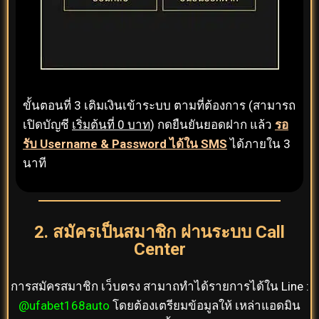
ขั้นตอนที่ 3 เติมเงินเข้าระบบ ตามที่ต้องการ (สามารถ
เปิดบัญชี
เริ่มต้นที่ 0 บาท
) กดยืนยันยอดฝาก แล้ว
รอ
รับ Username & Password ได้ใน SMS
ได้ภายใน 3
นาที
2. สมัครเป็นสมาชิก ผ่านระบบ Call
Center
การสมัครสมาชิก เว็บตรง สามาถทำได้รายการได้ใน Line :
@ufabet168auto
โดยต้องเตรียมข้อมูลให้ เหล่าแอดมิน