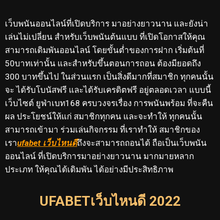
เว็บพนันออนไลน์ที่เปิดบริการ มาอย่างยาวนาน และยังน่า
เล่นไม่เปลี่ยน สำหรับเว็บพนันต้นแบบ ที่เปิดโอกาสให้คุณ
สามารถเดิมพันออนไลน์ โดยขั้นต่ำของการฝาก เริ่มต้นที่
50บาทเท่านั้น และสำหรับขึ้นตอนการถอน ต้องมียอดถึง
300 บาทขึ้นไป ในส่วนแรก เป็นสิ่งดีมากที่สมาชิก ทุกคนนั้น
จะ ได้รับโบนัสฟรี และได้รับเครดิตฟรี อยู่ตลอดเวลา แบบนี้
เว็บไซต์ ยูฟ่าเบท168 ครบวงจรเรื่อง การพนันพร้อม ที่จะคืน
ผล ประโยชน์ให้แก่ สมาชิกทุกคน และจะทำให้ ทุกคนนั้น
สามารถเข้ามา ร่วมเล่นกิจกรรม ที่เราทำให้ สมาชิกของ
เรา
ufabet เว็บไหนดี
ถึงจะสามารถถอนได้ ถือเป็นเว็บพนัน
ออนไลน์ ที่เปิดบริการมาอย่างยาวนาน มากมายหลาก
ประเภท ให้คุณได้เดิมพัน ได้อย่างมีประสิทธิภาพ
UFABETเว็บไหนดี 2022