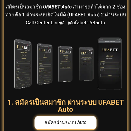
สมัครเป็นสมาชิก
UFABET Auto
สามารถทำได้จาก 2 ช่อง
ทาง คือ 1.ผ่านระบบอัตโนมัติ (UFABET Auto) 2.ผ่านระบบ
Call Center Line@ : @ufabet168auto
1. สมัครเป็นสมาชิก ผ่านระบบ UFABET
Auto
สมัครผ่านระบบ Auto