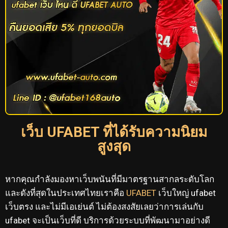
เว็บ UFABET ที่ได้รับความนิยม
สูงสุด
หากคุณกำลังมองหาเว็บพนันที่มีมาตรฐานสากลระดับโลก
และดังที่สุดในประเทศไทยเราคือ
UFABET
เว็บใหญ่ ufabet
เว็บตรง และไม่มีเอเย่นต์ ไม่ต้องสงสัยเลยว่าการเล่นกับ
ufabet จะเป็นเว็บที่ดี บริการด้วยระบบที่พัฒนามาอย่างดี