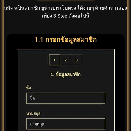
สมัครเป็นสมาชิก ยูฟ่าเบท เว็บตรง ได้ง่ายๆ ด้วยตัวท่านเอง
เพียง 3 Step ดังต่อไปนี้
1.1 กรอกข้อมูลสมาชิก