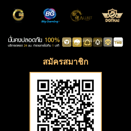
สมัครสมาชิก