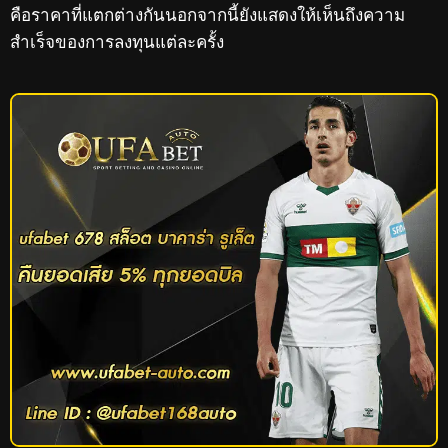
คือราคาที่แตกต่างกันนอกจากนี้ยังแสดงให้เห็นถึงความ
สำเร็จของการลงทุนแต่ละครั้ง