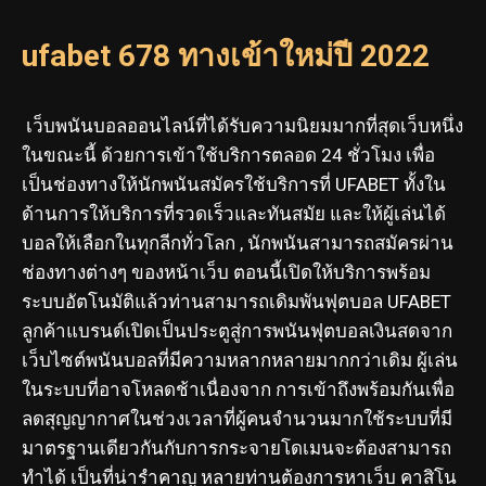
ufabet 678 ทางเข้าใหม่ปี 2022
เว็บพนันบอลออนไลน์ที่ได้รับความนิยมมากที่สุดเว็บหนึ่ง
ในขณะนี้ ด้วยการเข้าใช้บริการตลอด 24 ชั่วโมง เพื่อ
เป็นช่องทางให้นักพนันสมัครใช้บริการที่ UFABET ทั้งใน
ด้านการให้บริการที่รวดเร็วและทันสมัย ​​และให้ผู้เล่นได้
บอลให้เลือกในทุกลีกทั่วโลก , นักพนันสามารถสมัครผ่าน
ช่องทางต่างๆ ของหน้าเว็บ ตอนนี้เปิดให้บริการพร้อม
ระบบอัตโนมัติแล้วท่านสามารถเดิมพันฟุตบอล UFABET
ลูกค้าแบรนด์เปิดเป็นประตูสู่การพนันฟุตบอลเงินสดจาก
เว็บไซต์พนันบอลที่มีความหลากหลายมากกว่าเดิม ผู้เล่น
ในระบบที่อาจโหลดช้าเนื่องจาก การเข้าถึงพร้อมกันเพื่อ
ลดสุญญากาศในช่วงเวลาที่ผู้คนจำนวนมากใช้ระบบที่มี
มาตรฐานเดียวกันกับการกระจายโดเมนจะต้องสามารถ
ทำได้ เป็นที่น่ารำคาญ หลายท่านต้องการหาเว็บ คาสิโน