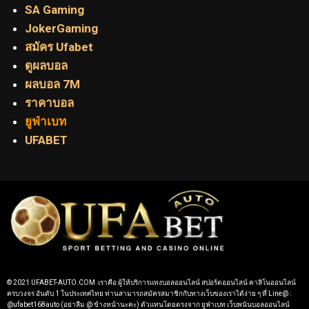
SA Gaming
JokerGaming
สมัคร Ufabet
ดูผลบอล
ผลบอล 7M
ราคาบอล
ยูฟ่าเบท
UFABET
© 2021 UFABET-AUTO.COM เราคือ ผู้ให้บริการแทงบอลออนไลน์ สปอร์ตออนไลน์ คาสิโนออนไลน์
ครบวงจร อันดับ 1 ในประเทศไทย ท่านสามารถสมัครสมาชิกกับทางเว็บของเราได้ง่าย ๆ ที่ Line@ :
@ufabet168auto (อย่าลืม @ ข้างหน้านะคะ) ตัวแทนโดยตรงจาก ยูฟ่าเบท เว็บพนันบอลออนไลน์