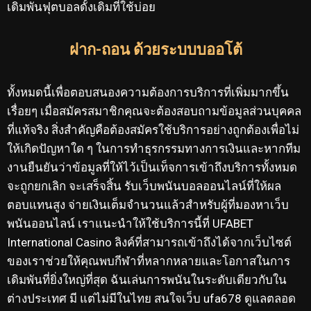
เดิมพันฟุตบอลดั้งเดิมที่ใช้บ่อย
ฝาก-ถอน ด้วยระบบบออโต้
ทั้งหมดนี้เพื่อตอบสนองความต้องการบริการที่เพิ่มมากขึ้น
เรื่อยๆ เมื่อสมัครสมาชิกคุณจะต้องสอบถามข้อมูลส่วนบุคคล
ที่แท้จริง สิ่งสำคัญคือต้องสมัครใช้บริการอย่างถูกต้องเพื่อไม่
ให้เกิดปัญหาใด ๆ ในการทำธุรกรรมทางการเงินและหากทีม
งานยืนยันว่าข้อมูลที่ให้ไว้เป็นเท็จการเข้าถึงบริการทั้งหมด
จะถูกยกเลิก จะเสร็จสิ้น รับเว็บพนันบอลออนไลน์ที่ให้ผล
ตอบแทนสูง จ่ายเงินเต็มจำนวนแล้วสำหรับผู้ที่มองหาเว็บ
พนันออนไลน์ เราแนะนำให้ใช้บริการนี้ที่ UFABET
International Casino ลิงค์ที่สามารถเข้าถึงได้จากเว็บไซต์
ของเราช่วยให้คุณพบกีฬาที่หลากหลายและโอกาสในการ
เดิมพันที่ยิ่งใหญ่ที่สุด ฉันเล่นการพนันในระดับเดียวกับใน
ต่างประเทศ มี แต่ไม่มีในไทย สนใจเว็บ ufa678 ดูแลตลอด