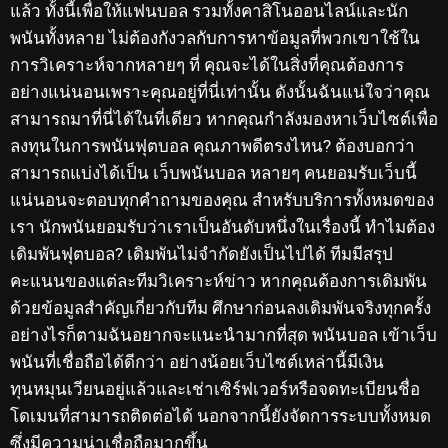
แล้ว ทั้งนี้เพื่อให้แฟนบอล รวมทั้งคาสิโนออนไลน์และนัก
พนันทั้งหลาย ไม่ต้องกังวลกับการหาข้อมูลที่พวกเขาใช้ใน
การวิเคราะห์จากหลายๆ ที่ คุณจะได้ในสิ่งที่คุณต้องการ
อย่างแน่นอนเพราะคุณอยู่ที่นี่เท่านั้น ดังนั้นฉันแน่ใจว่าคุณ
สามารถมาที่นี่ได้ในที่เดียว หากคุณกำลังมองหาเว็บไซต์เพื่อ
ลงทุนในการพนันฟุตบอล คุณภาพดีตรงไหน? ต้องบอกว่า
สามารถแบ่งได้เป็น เว็บพนันบอล หลายๆ คนยอมรับเว็บนี้
แน่นอนจะตอบทุกคำถามของคุณ สำหรับบริการทั้งหมดของ
เรา นักพนันยอมรับว่าเราเป็นอันดับหนึ่งในเรื่องนี้ ทำไมต้อง
เดิมพันฟุตบอล? เดิมพันไม่จำกัดยังเป็นไปได้ ทีมมีสรุป
คะแนนของแต่ละทีมวิเคราะห์ข่าว หากคุณต้องการเดิมพัน
ด้วยข้อมูลสำคัญเกี่ยวกับทีม ศึกษาก่อนลงเดิมพันจริงทุกครั้ง
อย่างไรก็ตามฉันอยากจะแนะนำมากที่สุด พนันบอล เข้าเว็บ
พนันที่เชื่อถือได้ดีกว่า อย่างน้อยเว็บไซต์เหล่านี้มีเงิน
ทุนหมุนเวียนอยู่แล้วและเช่าเซิร์ฟเวอร์หรือจดทะเบียนชื่อ
โดเมนที่สามารถติดต่อได้ นอกจากนี้ยังจัดการระบบทั้งหมด
ซึ่งมีความน่าเชื่อถือมากขึ้น