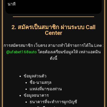
นาที
2. สมัครเป็นสมาชิก ผ่านระบบ Call
Center
การสมัครสมาชิก เว็บตรง สามาถทำได้รายการได้ใน Line :
@ufabet168auto
โดยต้องเตรียมข้อมูลให้ เหล่าแอดมิน
ดังนี้
ข้อมูลส่วนตัว
ชื่อ-นามสกุล
แหล่งที่มาของท่าน
ข้อมูลธนาคาร
ธนาคารที่จะทำการผูกบัญชี