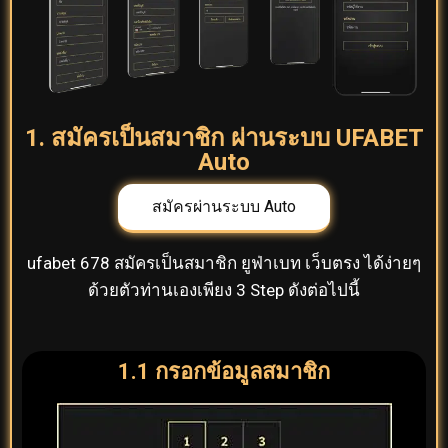
1. สมัครเป็นสมาชิก ผ่านระบบ UFABET
Auto
สมัครผ่านระบบ Auto
ufabet 678 สมัครเป็นสมาชิก ยูฟ่าเบท เว็บตรง ได้ง่ายๆ
ด้วยตัวท่านเองเพียง 3 Step ดังต่อไปนี้
1.1 กรอกข้อมูลสมาชิก