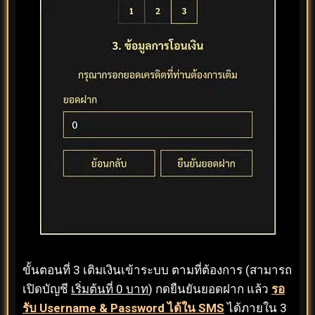
ขั้นตอนที่ 3 เติมเงินเข้าระบบ ตามที่ต้องการ (สามารถ
เปิดบัญชี
เริ่มต้นที่ 0 บาท
) กดยืนยันยอดฝาก แล้ว
รอ
รับ Username & Password ได้ใน SMS
ได้ภายใน 3