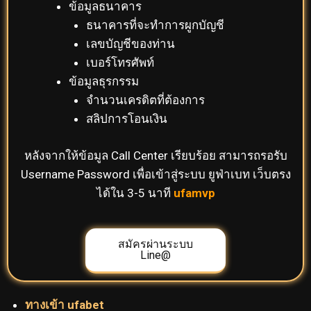
ข้อมูลธนาคาร
ธนาคารที่จะทำการผูกบัญชี
เลขบัญชีของท่าน
เบอร์โทรศัพท์
ข้อมูลธุรกรรม
จำนวนเครดิตที่ต้องการ
สลิปการโอนเงิน
หลังจากให้ข้อมูล Call Center เรียบร้อย สามารถรอรับ
Username Password เพื่อเข้าสู่ระบบ ยูฟ่าเบท เว็บตรง
ได้ใน 3-5 นาที
ufamvp
สมัครผ่านระบบ
Line@
ทางเข้า ufabet