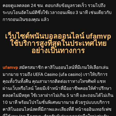
คอยดูแลตลอด 24 ชม. ตอบกลับข้อมูลรวดเร็ว รวมไปถึง
ระบบโอนอัตโนมัติซึ่งใช้เวลาถอนเพียง 3 นาที เช่นเดียวกับ
การถอนเงินของคุณ แล้ว
เว็บไซต์พนันบอลออนไลน์ ufamvp
ใช้บริการสูงที่สุดในประเทศไทย
อย่างเป็นทางการ
ufamvp
สมัครสมาชิก คาสิโนออนไลน์ที่มีเกมให้เลือกเล่น
มากมาย รวมถึง UEFA Casino (ufa casino) เราให้บริการ
คุณทั้งวันทั้งคืน คุณสามารถติดต่อเราทางโทรศัพท์ แชท
ผ่านเว็บหรือไลน์ โดยมีเจ้าหน้าที่มืออาชีพคอยให้คำปรึกษา
ตลอดไม่มีหยุด ใช้เวลาฝากไม่เกิน 5 นาที และถอนได้ไม่เกิน
10 นาที พร้อมโปรโมชั่นพิเศษมากมาย ด้วยรูปแบบบริการ
คาสิโนออนไลน์สดที่มีภาพและเสียงที่ดี หน้าจออินเทอร์เฟซ