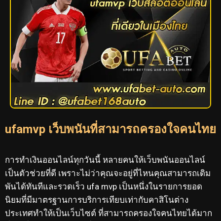
ufamvp เว็บพนันที่สามารถครองใจคนไทย
การทำเงินออนไลน์ทุกวันนี้ หลายคนให้เว็บพนันออนไลน์
เป็นตัวช่วยที่ดี เพราะไม่ว่าคุณจะอยู่ที่ไหนคุณสามารถเดิม
พันได้ทันทีและรวดเร็ว ufa mvp เป็นหนึ่งในรายการยอด
นิยมที่มีมาตรฐานการบริการเทียบเท่ากับคาสิโนต่าง
ประเทศทำให้เป็นเว็บไซต์ ที่สามารถครองใจคนไทยได้มาก