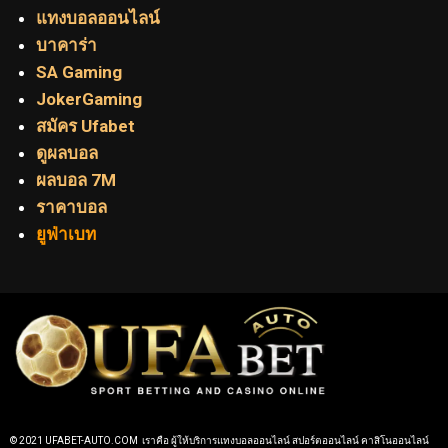
แทงบอลออนไลน์
บาคาร่า
SA Gaming
JokerGaming
สมัคร Ufabet
ดูผลบอล
ผลบอล 7M
ราคาบอล
ยูฟ่าเบท
© 2021 UFABET-AUTO.COM เราคือ ผู้ให้บริการแทงบอลออนไลน์ สปอร์ตออนไลน์ คาสิโนออนไลน์