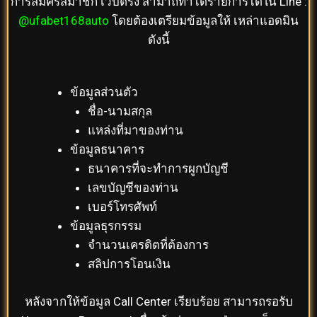
การสมัครสมาชิก เว็บตรง สามาถทำได้รายการได้ใน Line :
@ufabet168auto
โดยต้องเตรียมข้อมูลให้ เหล่าแอดมิน
ดังนี้
ข้อมูลส่วนตัว
ชื่อ-นามสกุล
แหล่งที่มาของท่าน
ข้อมูลธนาคาร
ธนาคารที่จะทำการผูกบัญชี
เลขบัญชีของท่าน
เบอร์โทรศัพท์
ข้อมูลธุรกรรม
จำนวนเครดิตที่ต้องการ
สลิปการโอนเงิน
หลังจากให้ข้อมูล Call Center เรียบร้อย สามารถรอรับ