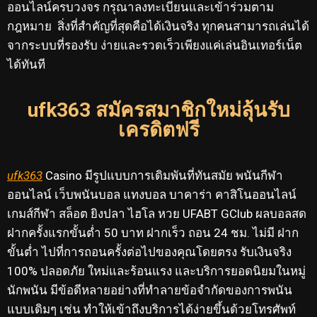
ออนไลน์ครบวงจร กรุณาลงทะเบียนและเข้าร่วมตาม
กฎหมาย สิ่งที่สำคัญที่สุดคือได้เงินจริง ทุกคนสามารถเล่นได้
จากระบบที่รองรับ ง่ายและรวดเร็วเพียงแค่เล่นอินเทอร์เน็ต
ได้ทันที
ufk363 สมัครสมาชิกใหม่ลุ้นรับ
เครดิตฟรี
ufk363
Casino มีรูปแบบการเดิมพันที่ทันสมัย พนันกีฬา
ออนไลน์ เว็บพนันบอล แทงบอล บาคาร่า คาสิโนออนไลน์
เกมส์กีฬา สล็อต ยิงปลา ไฮโล หวย UFABT GClub ผลบอลสด
ฝากครั้งแรกขั้นต่ำ 50 บาท ฝากเร็ว ถอน 24 ชม. ไม่มี ฝาก
ขั้นต่ำ ไปที่การถอนครั้งต่อไปของคุณโดยตรง รับเงินจริง
100% ปลอดภัย ใหม่และร้อนแรง และบริการยอดนิยมในหมู่
นักพนัน มีข้อดีหลายอย่างที่ทำลายข้อจำกัดของการพนัน
แบบเดิมๆ เช่น ทำให้เข้าถึงบริการได้ง่ายขึ้นด้วยโทรศัพท์