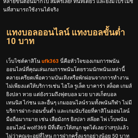
หลายขั้นตอนมากไป สมัครเลย! ที่นี่ที่เดียว และยังมีโปรโมชั่
นที่สามารถใช้งานได้จริง
แทงบอลออนไลน์ แทงบอลขั้นต่ำ
10 บาท
เว็บไซต์คาสิโน
ufk363
นี่คือหัวใจของเกมการพนัน
ออนไลน์ที่คุณเล่นเกมการพนันโดยรวมนักพนันเหล่านี้
คลายเครียดเพื่อความบันเทิงหรือพักผ่อนจากการทำงาน
ไม่เพียงแต่ให้บริการเช่น ไฮโล รูเล็ต บาคาร่า สล็อต เกมส์
ยิงปลา หวย แต่ยังรวมถึงฟุตบอล มวย บาสเก็ตบอล
เทนนิส ไก่ชน และอื่นๆ เกมออนไลน์รวมทั้งพนันกีฬา ไม่มี
บริการฝาก-ถอนขั้นต่ำ และเกมนับร้อยที่คาสิโนออนไลน์
มือถือมากมาย เช่น เสือมังกร ยิงปลา สล๊อต ไพ่ เว็บพนัน
ออนไลน์ wolf369 มีที่เดียวให้สนุก พูดได้เลยว่าสรุปแล้ว
ไม่ว่าคุณจะอยู่ที่ไหน การฝากครั้งแรกอย่างน้อย 50 บาท