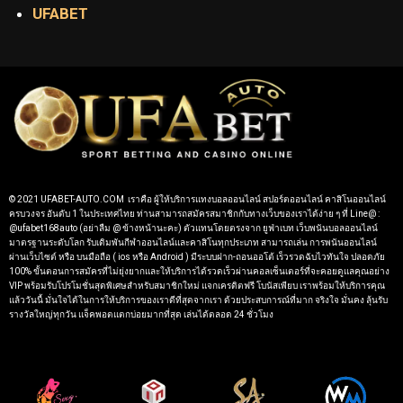
UFABET
© 2021 UFABET-AUTO.COM เราคือ ผู้ให้บริการแทงบอลออนไลน์ สปอร์ตออนไลน์ คาสิโนออนไลน์
ครบวงจร อันดับ 1 ในประเทศไทย ท่านสามารถสมัครสมาชิกกับทางเว็บของเราได้ง่าย ๆ ที่ Line@ :
@ufabet168auto (อย่าลืม @ ข้างหน้านะคะ) ตัวแทนโดยตรงจาก ยูฟ่าเบท เว็บพนันบอลออนไลน์
มาตรฐานระดับโลก รับเดิมพันกีฬาออนไลน์และคาสิโนทุกประเภท สามารถเล่น การพนันออนไลน์
ผ่านเว็บไซต์ หรือ บนมือถือ ( ios หรือ Android ) มีระบบฝาก-ถอนออโต้ เร็วรวดฉับไวทันใจ ปลอดภัย
100% ขั้นตอนการสมัครที่ไม่ยุ่งยากและให้บริการได้รวดเร็วผ่านคอลเซ็นเตอร์ที่จะคอยดูแลคุณอย่าง
VIP พร้อมรับโปรโมชั่นสุดพิเศษสำหรับสมาชิกใหม่ แจกเครดิตฟรี โบนัสเพียบ เราพร้อมให้บริการคุณ
แล้ววันนี้ มั่นใจได้ในการให้บริการของเราดีที่สุดจากเรา ด้วยประสบการณ์ที่มาก จริงใจ มั่นคง ลุ้นรับ
รางวัลใหญ่ทุกวัน แจ็คพอตแตกบ่อยมากที่สุด เล่นได้ตลอด 24 ชั่วโมง