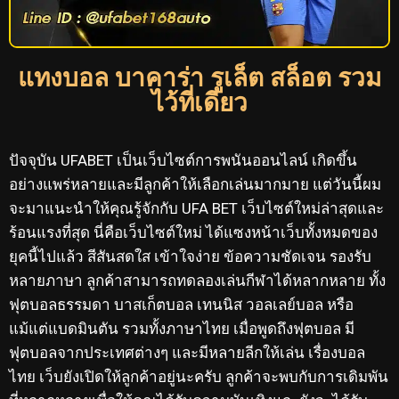
แทงบอล บาคาร่า รูเล็ต สล็อต รวม
ไว้ที่เดียว
ปัจจุบัน UFABET เป็นเว็บไซต์การพนันออนไลน์ เกิดขึ้น
อย่างแพร่หลายและมีลูกค้าให้เลือกเล่นมากมาย แต่วันนี้ผม
จะมาแนะนำให้คุณรู้จักกับ UFA BET เว็บไซต์ใหม่ล่าสุดและ
ร้อนแรงที่สุด นี่คือเว็บไซต์ใหม่ ได้แซงหน้าเว็บทั้งหมดของ
ยุคนี้ไปแล้ว สีสันสดใส เข้าใจง่าย ข้อความชัดเจน รองรับ
หลายภาษา ลูกค้าสามารถทดลองเล่นกีฬาได้หลากหลาย ทั้ง
ฟุตบอลธรรมดา บาสเก็ตบอล เทนนิส วอลเลย์บอล หรือ
แม้แต่แบดมินตัน รวมทั้งภาษาไทย เมื่อพูดถึงฟุตบอล มี
ฟุตบอลจากประเทศต่างๆ และมีหลายลีกให้เล่น เรื่องบอล
ไทย เว็บยังเปิดให้ลูกค้าอยู่นะครับ ลูกค้าจะพบกับการเดิมพัน