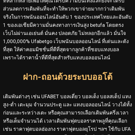
ที่หลากหลายเพื่อให้คุณได้รับความบันเทิงและยังจะได้รับ
ส่วนลดการเดิมพันที่จะทำให้พวกเขาจ่ายมากกว่าเดิมพัน
จริงในการพนันออนไลน์อันดับ 1 ของประเทศไทยและอันดับ
1 ของเอเชียมีความมั่นคงทางการเงินสูง betufa โดยตรง
เว็บไม่ผ่านเอเย่นต์ มั่นคง ปลอดภัย ไม่หลอกอีกแล้ว มั่นใจ
1,000,000% Ufabetgo เว็บพนันบอลออนไลน์ ที่เด่นและดัง
ที่สุด ให้ค่าคอมมิชชั่นที่ดีที่สุดจากลูกค้าที่ชอบแทงบอล
เพราะได้ราคาน้ำที่ดีที่สุดสำหรับแทงบอลออนไลน์
ฝาก-ถอนด้วยระบบออโต้
เดิมพันต่างๆ เช่น UFABET บอลเดี่ยว บอลเต็ง บอลสเต็ป แทง
สูง-ต่ำ เตะมุม จำนวนประตู และ แทงบอลออนไลน์ วางได้ทั้ง
ก่อนและระหว่างเตะ หรือคุณสามารถเลือกเดิมพันครึ่งเวลา
หรือเต็มจำนวนได้ เวลาเดิมพันฟุตบอลราคาพลูที่คุณเลือก
เช่น ราคาฟุตบอลฮ่องกง ราคาฟุตบอลยุโรป ฯลฯ ใช้กับ UFA