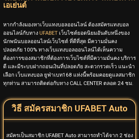
เอเย่นต์
หากกำลังมองหาเว็บแทงบอลออนไลน์ ต้องสมัครแทงบอล
ออนไลน์กับทาง
UFABET
เว็บไซต์ยอดนิยมอันดับหนึ่งของ
นักพนันบอลออนไลน์เว็บไซต์ ที่ดีที่สุด มีความมั่นคง
ปลอดภัย 100% ทางเว็บแทงบอลออนไลน์ได้เห็นความ
ต้องการของสมาชิกที่ต้องการเว็บไซต์ที่มีความมั่นคง บริการ
ดี และมีระบบฝากถอนเงินที่ปลอดภัย สะดวกรวดเร็ว แนะนำ
เลือก เว็บแทงบอล ยูฟ่าเบท168 แห่งนี้พร้อมคอยดูแลสมาชิก
ทุกท่าน สามารถติดต่อกับทาง CALL CENTER ตลอด 24 ชม.
วิธี สมัครสมาชิก UFABET Auto
สมัครเป็นสมาชิก UFABET Auto สามารถทำได้จาก 2 ช่อง