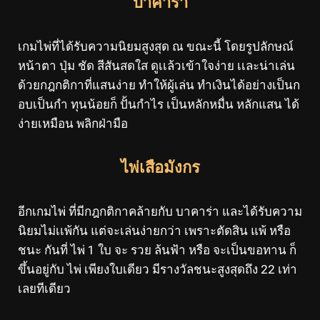
บาคาร่า
เกมไพ่ที่ได้รับความนิยมสูงสุด ณ ขณะนี้ โดยรูปลักษณ์
หน้าตา ปุ่ม ชัด สีสันสดใส ดูเเล้วเข้าใจง่าย เเละน่าเล่น
ด้วยกฎกติกาที่แสนง่าย ทำให้ผู้เล่น ทำเงินได้อย่างเป็นก
อบเป็นกำ ทุนน้อยก็ ปั้นกำไร เป็นหลักหมื่น หลักแสน ได้
ง่ายเหมือน พลิกฝ่ามือ
ไพ่เสือมังกร
อีกเกมไพ่ ที่มีกฎกติกาคล้ายกับ บาคาร่า และได้รับความ
นิยมไม่เเพ้กัน แต่จะเล่นง่ายกว่า เพราะตัดสิน แพ้ หรือ
ชนะ กันที่ ไพ่ 1 ใบ จะ รวย ล้นฟ้า หรือ จะเป็นขอทาน ก็
ขึ้นอยู่กับ ไพ่ เพียงใบเดียว มีรางวัลชนะสูงสุดถึง 22 เท่า
เลยทีเดียว