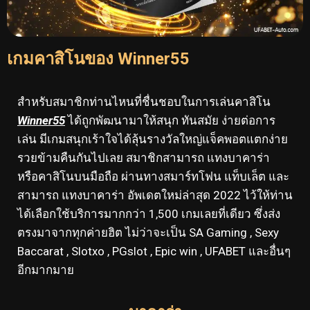
เกมคาสิโนของ Winner55
สำหรับสมาชิกท่านไหนที่ชื่นชอบในการเล่นคาสิโน
Winner55
ได้ถูกพัฒนามาให้สนุก ทันสมัย ง่ายต่อการ
เล่น มีเกมสนุกเร้าใจได้ลุ้นรางวัลใหญ่แจ็คพอตแตกง่าย
รวยข้ามคืนกันไปเลย สมาชิกสามารถ แทงบาคาร่า
หรือคาสิโนบนมือถือ ผ่านทางสมาร์ทโฟน แท็บเล็ต และ
สามารถ แทงบาคาร่า อัพเดตใหม่ล่าสุด 2022 ไว้ให้ท่าน
ได้เลือกใช้บริการมากกว่า 1,500 เกมเลยที่เดียว ซึ่งส่ง
ตรงมาจากทุกค่ายฮิต ไม่ว่าจะเป็น SA Gaming , Sexy
Baccarat , Slotxo , PGslot , Epic win , UFABET และอื่นๆ
อีกมากมาย