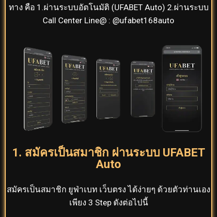
ทาง คือ 1.ผ่านระบบอัตโนมัติ (UFABET Auto) 2.ผ่านระบบ
Call Center Line@ : @ufabet168auto
1. สมัครเป็นสมาชิก ผ่านระบบ UFABET
Auto
สมัครเป็นสมาชิก ยูฟ่าเบท เว็บตรง ได้ง่ายๆ ด้วยตัวท่านเอง
เพียง 3 Step ดังต่อไปนี้