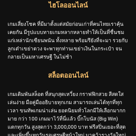
ไฮโลออนไลน์
เกมเสี่ยงโชค ที่มีมาตั้งแต่สมัยก่อนเก่าที่คนไทยเราคุ้น
เคยกัน มีรูปแบบทายเกมหลากหลายทำให้เป็นที่ชื่นชม
แก่เหล่านักเซียนพนัน ทั้งหลาย พร้อมรึยังที่จะมา รวยกับ
ลูกเต๋าเขย่าดวง จะพาทุกท่านเขย่าเงินในกระเป๋า จน
กลายเป็นมหาเศรษฐี ในไม่ช้า
สล็อตออนไลน์
เกมเดิมพันสล็อต ที่สนุกสุดเหวี่ยง กราฟฟิกสวย สีสดใส
เล่นง่าย มือคู่มืออธิบายทุกเกม สามารถเล่นได้ทุกที่ทุก
เวลา ขนทัพเกมน่าเล่น ยอดนิยมทั่วโลกมีให้เลือกมากก
มาย กว่า 100 เกมมาไว้ที่นี่เเล้ว บิ๊กโบนัส (Big Win)
แตกทุกวัน สูงสุดกว่า 3,000,000 บาท ฟรีสปิ่นเยอะที่สุด
และเพิ่มขึ้นทุกวันรอเศรษฐีหน้าใหม่ มาคว้ารางวัลใหญ่