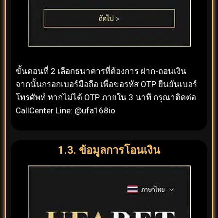
ขั้นตอนที่ 2 เลือกธนาคารที่ต้องการ ฝาก-ถอนเงิน
จากนั้นกรอกเบอร์มือถือ เพื่อขอรหัส OTP ยืนยันเบอร์
โทรศัพท์ หากไม่ได้ OTP ภายใน 3 นาที กรุณาติดต่อ
CallCenter Line: @ufa168io
1.3. ข้อมูลการโอนเงิน