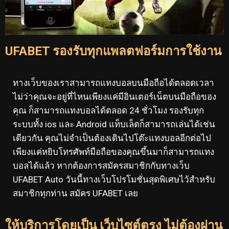
UFABET รองรับทุกแพลตฟอร์มการใช้งาน
ทางเว็บของเราสามารถแทงบอลบนมือถือได้ตลอดเวลา
ไม่ว่าคุณจะอยู่ที่ไหนเพียงแค่มีอินเตอร์เน็ตบนมือถือของ
คุณ ก็สามารถแทงบอลได้ตลอด 24 ชั่วโมง รองรับทุก
ระบบทั้ง ios และ Android แท็บเล็ตก็สามารถเล่นได้เช่น
เดียวกัน คุณไม่จำเป็นต้องเดินไปโต๊ะแทงบอลอีกต่อไป
เพียงแค่หยิบโทรศัพท์มือถือของคุณขึ้นมาก็สามารถแทง
บอลได้แล้ว หากต้องการสมัครสมาชิกกับทางเว็บ
UFABET Auto วันนี้ทางเว็บโปรโมชั่นสุดพิเศษไว้สำหรับ
สมาชิกทุกท่าน สมัคร UFABET เลย
ให้บริการโดยเป็น เว็บไซต์ตรง ไม่ต้องผ่าน