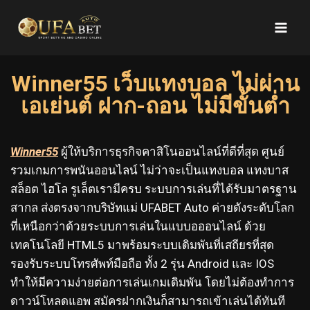
Winner55 เว็บแทงบอล ไม่ผ่าน
เอเย่นต์ ฝาก-ถอน ไม่มีขั้นต่ำ
Winner55
ผู้ให้บริการธุรกิจคาสิโนออนไลน์ที่ดีที่สุด ศูนย์
รวมเกมการพนันออนไลน์ ไม่ว่าจะเป็นแทงบอล แทงบาส
สล็อต ไฮโล รูเล็ตเรามีครบ ระบบการเล่นที่ได้รับมาตรฐาน
สากล ส่งตรงจากบริษัทแม่ UFABET Auto ค่ายดังระดับโลก
ที่เหนือกว่าด้วยระบบการเล่นในแบบอออนไลน์ ด้วย
เทคโนโลยี HTML5 มาพร้อมระบบเดิมพันที่เสถียรที่สุด
รองรับระบบโทรศัพท์มือถือ ทั้ง 2 รุ่น Android และ IOS
ทำให้มีความง่ายต่อการเล่นเกมเดิมพัน โดยไม่ต้องทำการ
ดาวน์โหลดแอพ สมัครฝากเงินก็สามารถเข้าเล่นได้ทันที